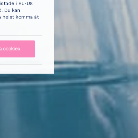
listade i EU-US
d. Du kan
 helst komma åt
lla cookies