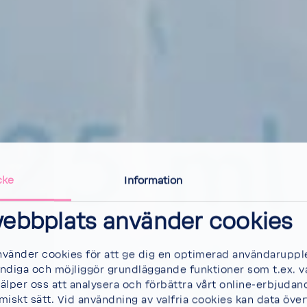
cke
Information
ebbplats använder cookies
vänder cookies för att ge dig en optimerad användarupple
ndiga och möjliggör grundläggande funktioner som t.ex. v
jälper oss att analysera och förbättra vårt online-erbjudan
iskt sätt. Vid användning av valfria cookies kan data överf