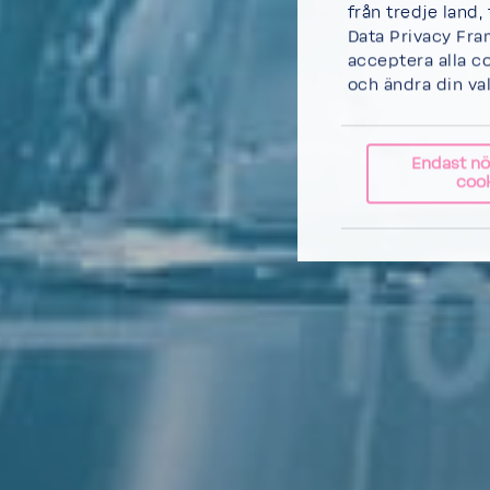
från tredje land,
Data Privacy Fra
acceptera alla c
och ändra din va
Endast n
coo