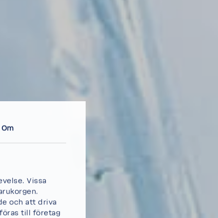
Om
velse. Vissa
arukorgen.
de och att driva
öras till företag