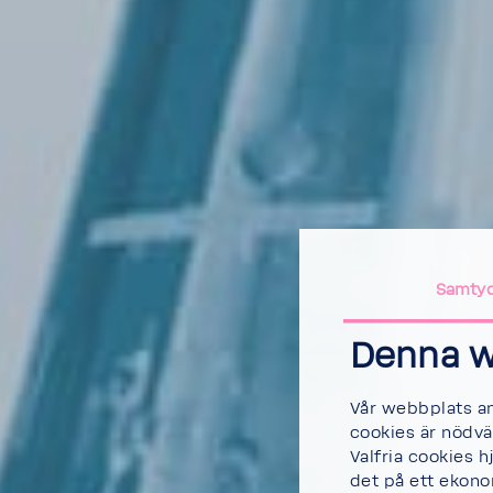
Samty
Denna w
Vår webbplats an
cookies är nödvä
Valfria cookies h
det på ett ekonom