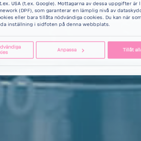
 t.ex. USA (t.ex. Google). Mottagarna av dessa uppgifter är 
mework (DPF), som garanterar en lämplig nivå av dataskyd
ookies
eller
bara tillåta nödvändiga cookies.
Du kan när som
lda inställning i sidfoten på denna webbplats.
ödvändiga
Anpassa
Tillåt a
kies