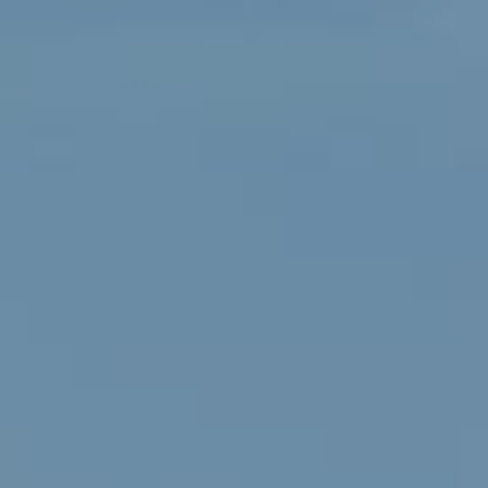
HOME
SERVICE
CALCUL D'EM­PREINTE CARBONE
TYPEN CONSU­M