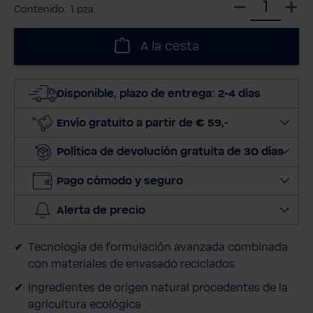
S
Contenido:
1 pza.
e
l
A la cesta
e
c
c
Disponible, plazo de entrega: 2-4 días
i
o
Envío gratuito a partir de € 59,-
n
Política de devolución gratuita de 30 días
a
r
Pago cómodo y seguro
c
a
Alerta de precio
n
t
Tecnología de formulación avanzada combinada
i
con materiales de envasado reciclados
d
a
Ingredientes de origen natural procedentes de la
d
agricultura ecológica