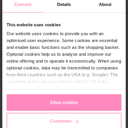
Consent
Details
About
This website uses cookies
Una mezcla natural de hojas de aloe calmantes y
Our website uses cookies to provide you with an
extractos de té verde orgánico proporcionan
optimised user experience. Some cookies are essential
refresco y una limpieza suave. Eco-Boutique
and enable basic functions such as the shopping basket.
combina una avanzada tecnología de formulación
Optional cookies help us to analyse and improve our
con materiales de envasado reciclados para
online offering and to operate it economically. When using
aprovechar al máximo la ciencia de la vida y la
optional cookies, data may be transmitted to companies
naturaleza.
from third countries such as the USA (e.g. Google). The
recipients of this data are listed in the EU-US Data
Una mezcla natural de hojas de aloe calmantes y
Privacy Framework (DPF), which guarantees an
extractos orgánicos de té verde proporcionan
appropriate level of data protection. You can
accept all
refresco y una limpieza suave. Esto es lo que
cookies
or
only allow necessary cookies
. You can
Allow cookies
distingue a nuestros productos de cuidado: fórmula
access and change your chosen setting at any time in
pura con ingredientes de origen natural, con
the footer of this website.
extractos de té verde ecológico y extractos de hojas
Customize
de aloe naturales, fragancia sutil y fresca, envases