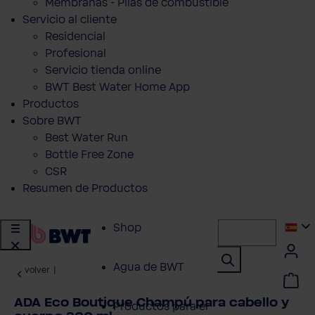
Membranas - Pilas de combustible
Servicio al cliente
Residencial
Profesional
Servicio tienda online
BWT Best Water Home App
Productos
Sobre BWT
Best Water Run
Bottle Free Zone
CSR
Resumen de Productos
Shop
Agua de BWT
volver
|
ADA Eco Boutique Champú para cabello y
Productos para el