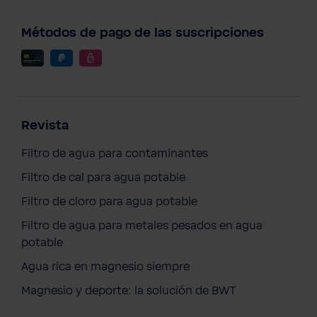
Métodos de pago de las suscripciones
Revista
Filtro de agua para contaminantes
Filtro de cal para agua potable
Filtro de cloro para agua potable
ADA Eco Boutique Champú para cabello
y cuerpo 300 ml
Filtro de agua para metales pesados en agua
11,90 €
potable
Precios con IVA incluido
Agua rica en magnesio siempre
Contenido:
1 pza.
Magnesio y deporte: la solución de BWT
A la cesta