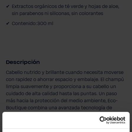
Extractos orgánicos de té verde y hojas de aloe,
sin parabenos ni siliconas, sin colorantes
Contenido:300 ml
Descripción
Cabello nutrido y brillante cuando necesita moverse
con rapidez o ahorrar espacio y embalaje. El champú
limpia suavemente y proporciona a su cabello un
cuidado de alta calidad hasta las puntas. Un paso
más hacia la protección del medio ambiente, Eco-
Boutique combina una avanzada tecnología de
formulación con materiales de envasado reciclados
para aprovechar al máximo la ciencia de la vida y la
naturaleza.