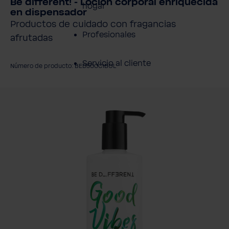
Be different! - Loción corporal enriquecida
hogar
en dispensador
Productos de cuidado con fragancias
Profesionales
afrutadas
Servicio al cliente
Número de producto: BED500CIBOL
Productos
mitir galería de imágenes
Sobre BWT
Resumen de
Productos