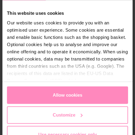
rápidamente. Con una textura agradable y no
pegajosa, deja la piel flexible y le da un bonito
This website uses cookies
aspecto. Sorprendentemente fresco, el vigorizante
Our website uses cookies to provide you with an
aroma a menta anima su rutina de cuidados y hace
optimised user experience. Some cookies are essential
que quiera más.
and enable basic functions such as the shopping basket.
Optional cookies help us to analyse and improve our
online offering and to operate it economically. When using
¡Sé diferente! significa: Texturas agradables y
optional cookies, data may be transmitted to companies
fragancias deliciosamente modernas - para esa
from third countries such as the USA (e.g. Google). The
porción extra de diversión, diseño & sorpresas. Ideal
recipients of this data are listed in the EU-US Data
para los que marcan tendencia, los jóvenes y los
Privacy Framework (DPF), which guarantees an
jóvenes de corazón. ¡Descarado, picante, único! Esto
appropriate level of data protection. You can
accept all
es lo que distingue a nuestros productos de cuidado:
cookies
or
only allow necessary cookies
. You can
Allow cookies
fragancias afrutadas, diseño de moda con frases
access and change your chosen setting at any time in
positivas y frescas, así como envases reciclables.
the footer of this website.
Customize
Use necessary cookies only