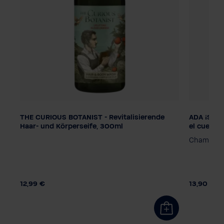
THE CURIOUS BOTANIST - Revitalisierende
ADA ¡Sé diferente! - Champú para el cabello y
Dosificación
Dosifica
Haar- und Körperseife, 300ml
el cuerpo
Bomba dispensadora
Bomba d
a
Champú sua
Sistema de atención inteligente
Sistema 
12,99 €
13,90 €