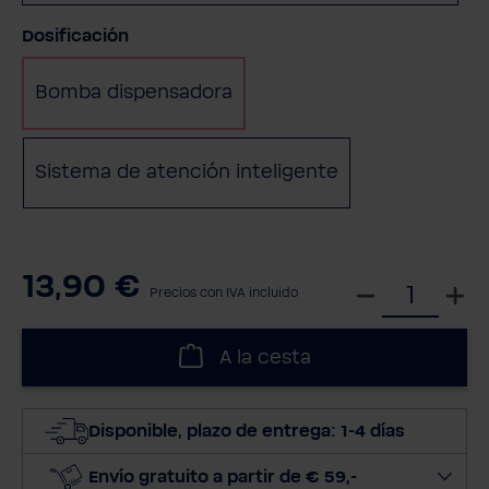
Seleccione
Dosificación
Bomba dispensadora
Sistema de atención inteligente
13,90 €
S
Precios con IVA incluido
e
l
A la cesta
e
c
c
Disponible, plazo de entrega: 1-4 días
i
o
Envío gratuito a partir de € 59,-