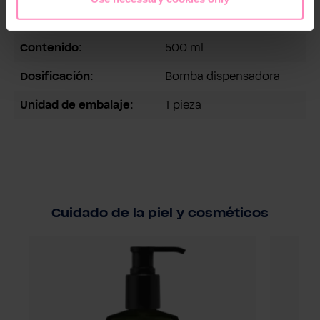
Detalles técnicos
Contenido:
500 ml
Dosificación:
Bomba dispensadora
Unidad de embalaje:
1 pieza
Cuidado de la piel y cosméticos