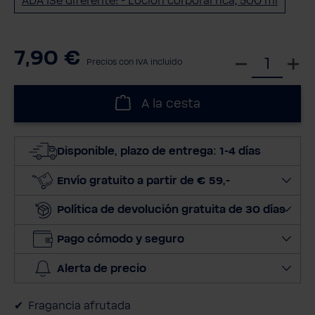
ADA ¡Sé diferente! - Loción corporal rica, 500 ml
7,90 €
S
Precios con IVA incluido
e
l
A la cesta
e
c
c
Disponible, plazo de entrega: 1-4 días
i
o
Envío gratuito a partir de € 59,-
n
Política de devolución gratuita de 30 días
a
r
Pago cómodo y seguro
c
a
Alerta de precio
n
t
Fragancia afrutada
i