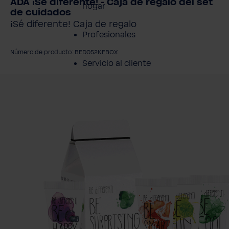
ADA ¡Sé diferente! - Caja de regalo del set
hogar
de cuidados
¡Sé diferente! Caja de regalo
Profesionales
Número de producto: BED052KFBOX
Servicio al cliente
mitir galería de imágenes
Productos
Sobre BWT
Resumen de
Productos