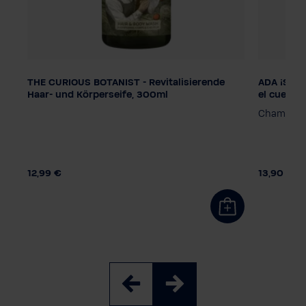
THE CURIOUS BOTANIST - Revitalisierende
ADA ¡Sé diferente! - Champú para el cabello y
Dosificación
Dosifica
Haar- und Körperseife, 300ml
el cuerpo
Bomba dispensadora
Bomba d
a
Champú sua
Sistema de atención inteligente
Sistema 
12,99 €
13,90 €