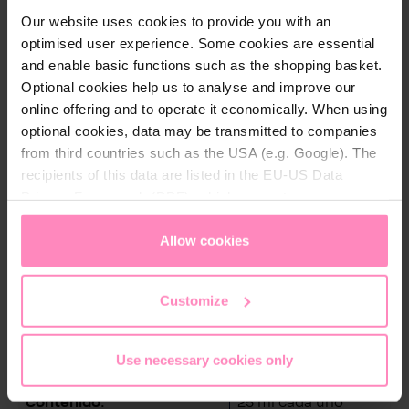
Our website uses cookies to provide you with an
¡Sé diferente! es una línea de cuidado con aroma
optimised user experience. Some cookies are essential
afrutado para los jóvenes y los jóvenes de corazón.
and enable basic functions such as the shopping basket.
La colección para el cuidado de la piel se caracteriza
Optional cookies help us to analyse and improve our
por sus toques de lima ácida, sandía afrutada, bayas
online offering and to operate it economically. When using
calmantes, menta vigorizante y el aroma de la
optional cookies, data may be transmitted to companies
naranja dulce que te hará sentir bien en tu día
from third countries such as the USA (e.g. Google). The
perfecto.
recipients of this data are listed in the EU-US Data
Privacy Framework (DPF), which guarantees an
La caja de regalo incluye: Gel de ducha, champú,
appropriate level of data protection. You can
accept all
acondicionador y loción corporal en un práctico
cookies
or
only allow necessary cookies
. You can
Allow cookies
tamaño de viaje de 25 ml cada uno.
access and change your chosen setting at any time in
the footer of this website.
Customize
Use necessary cookies only
Detalles técnicos
Contenido:
25 ml cada uno