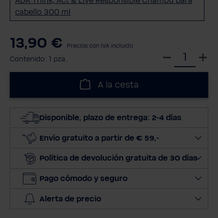
ADA Think, Act & Live Responsible Champú para
cabello 300 ml
13,90 €
Precios con IVA incluido
S
Contenido:
1 pza.
e
l
A la cesta
e
c
c
Disponible, plazo de entrega: 2-4 días
i
o
Envío gratuito a partir de € 59,-
n
Política de devolución gratuita de 30 días
a
r
Pago cómodo y seguro
c
a
Alerta de precio
n
t