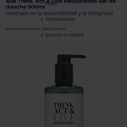
ADA Think, Act & Live Responsible Gel de
hogar
doucha 300ml
Centrado en la sostenibilidad y la integridad
Profesionales
Número de producto: TAR300CNSHG
Servicio al cliente
mitir galería de imágenes
Productos
Sobre BWT
Resumen de
Productos