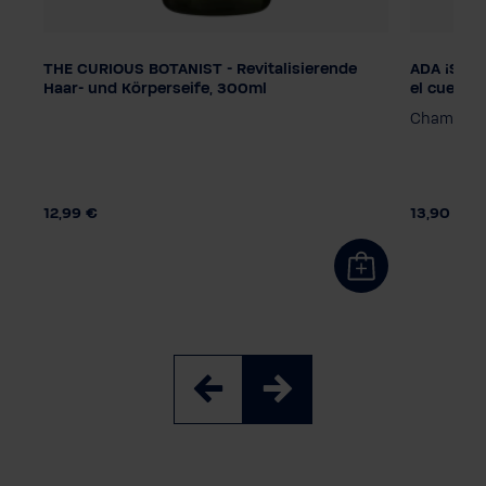
THE CURIOUS BOTANIST - Revitalisierende
ADA ¡Sé diferente! - Champú para el cabello y
Dosificación
Dosifica
Haar- und Körperseife, 300ml
el cuerpo
Bomba dispensadora
Bomba d
a
Champú sua
Sistema de atención inteligente
Sistema 
12,99 €
13,90 €