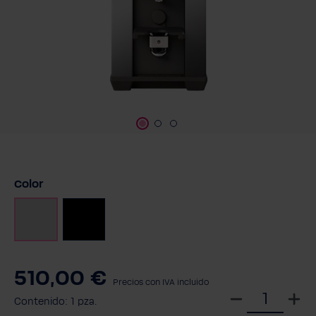
Seleccione
Color
Chrom
Negro
510,00 €
Precios con IVA incluido
S
Contenido:
1 pza.
e