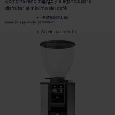
Combina rendimiento y elegancia para
hogar
disfrutar al máximo del café
Profesionales
Número de producto: SG100S1A11
Servicio al cliente
mitir galería de imágenes
Productos
Sobre BWT
Resumen de
Productos