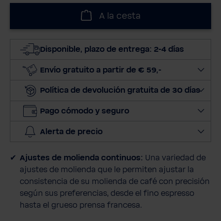
l
A la cesta
e
c
c
Disponible, plazo de entrega: 2-4 días
i
o
Envío gratuito a partir de € 59,-
n
Política de devolución gratuita de 30 días
a
r
Pago cómodo y seguro
c
a
Alerta de precio
n
t
Ajustes de molienda continuos:
Una variedad de
i
ajustes de molienda que le permiten ajustar la
d
consistencia de su molienda de café con precisión
a
según sus preferencias, desde el fino espresso
d
hasta el grueso prensa francesa.