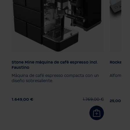
Stone Mine máquina de café espresso incl.
Rocket Al
Color
Faustino
Premium Wood
Black
Olive
n
Máquina de café espresso compacta con un
Alfombrill
Plus Black
Premium Chrom
diseño sobresaliente.
Grinder
Black
Chrome
1.649,00 €
1.769,00 €
25,00 €