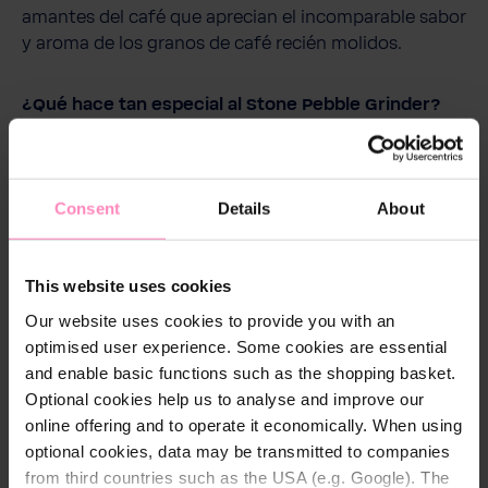
amantes del café que aprecian el incomparable sabor
y aroma de los granos de café recién molidos.
¿Qué hace tan especial al Stone Pebble Grinder?
El Stone Pebble Grinder ha sido diseñado para sacar
lo mejor de tus granos de café. Su diseño robusto y
Consent
Details
About
sus materiales de alta calidad garantizan longevidad
y rendimiento fiable. Pero lo que realmente lo
distingue son sus piedras de molino hechas de
This website uses cookies
material premium. A diferencia de los molinillos de
Our website uses cookies to provide you with an
cuchilla convencionales, el Stone Pebble Grinder
optimised user experience. Some cookies are essential
tritura los granos con precisión sin comprometer los
and enable basic functions such as the shopping basket.
delicados sabores. ¿El resultado? Una molienda
Optional cookies help us to analyse and improve our
uniforme que eleva tu café a una experiencia de
online offering and to operate it economically. When using
sabor.
optional cookies, data may be transmitted to companies
from third countries such as the USA (e.g. Google). The