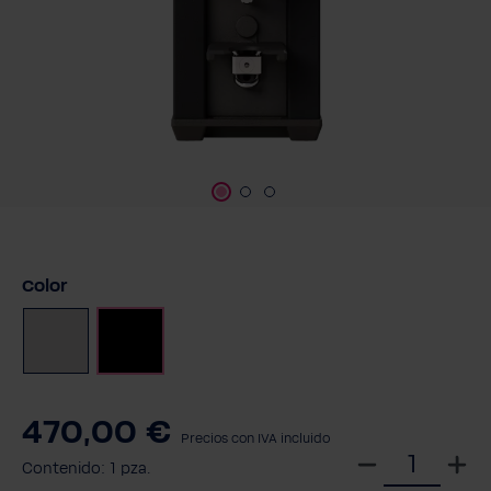
Seleccione
Color
Chrom
Negro
470,00 €
Precios con IVA incluido
S
Contenido:
1 pza.
e