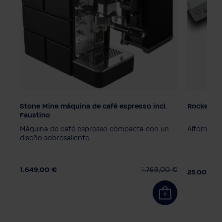
Stone Mine máquina de café espresso incl.
Rocket Al
Color
Faustino
Premium Wood
Black
Olive
n
Máquina de café espresso compacta con un
Alfombrill
Plus Black
Premium Chrom
diseño sobresaliente.
Grinder
Black
Chrome
1.649,00 €
1.769,00 €
25,00 €