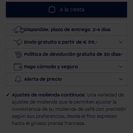
l
A la cesta
e
c
c
Disponible, plazo de entrega: 2-4 días
i
o
Envío gratuito a partir de € 59,-
n
Política de devolución gratuita de 30 días
a
r
Pago cómodo y seguro
c
a
Alerta de precio
n
t
Ajustes de molienda continuos:
Una variedad de
i
ajustes de molienda que le permiten ajustar la
d
consistencia de su molienda de café con precisión
a
según sus preferencias, desde el fino espresso
d
hasta el grueso prensa francesa.