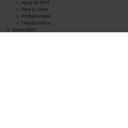
Precios con IVA incluido
Agua de BWT
Contenido:
1 pza.
Para tu casa
Profesionales
A la cesta
Tienda online
Sobre BWT
Sobre nosotros
Blog
Contacto
Otras informaciones
Cookies
Aviso legal
Política de privacidad
Condiciones generales
Declaración de accesibilidad
BEST WATER APP
Android
iOS