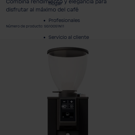
Combina rendimiento y elegancia para
hogar
disfrutar al máximo del café
Profesionales
Número de producto: SG100S1N11
Servicio al cliente
mitir galería de imágenes
Productos
Sobre BWT
Resumen de
Productos