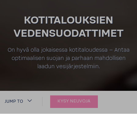
KOTITALOUKSIEN
VEDENSUODATTIMET
On hyvä olla jokaisessa kotitaloudessa – Antaa
optimaalisen suojan ja parhaan mahdollisen
laadun vesijärjestelmiin.
KYSY NEUVOJA
JUMP TO