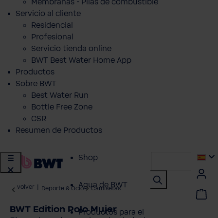
Membranas - Pilas de combustible
Servicio al cliente
Residencial
Profesional
Servicio tienda online
BWT Best Water Home App
Productos
Sobre BWT
Best Water Run
Bottle Free Zone
CSR
Resumen de Productos
Shop
Agua de BWT
volver
|
Deporte & Ocio
Camisetas
BWT Edition Polo Mujer
Productos para el