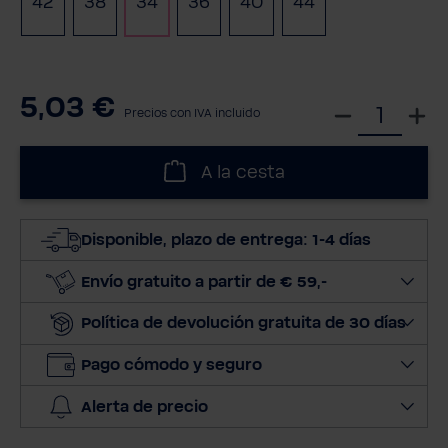
42
38
34
36
40
44
5,03 €
S
Precios con IVA incluido
e
l
A la cesta
e
c
c
Disponible, plazo de entrega: 1-4 días
i
o
Envío gratuito a partir de € 59,-
n
Política de devolución gratuita de 30 días
a
r
Pago cómodo y seguro
c
a
Alerta de precio
n
t