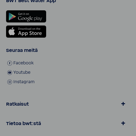
BWT Best Water App
Seuraa meitä
Facebook
Youtube
Instagram
Ratkaisut
BWT Vesi
Tietoa bwt:stä
Tuotteet kotiin
Yritysasiakkaat