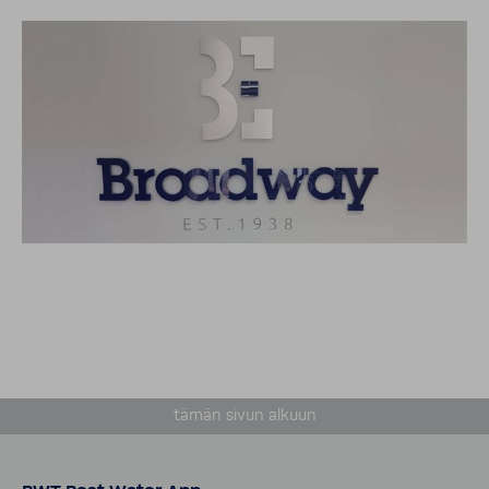
tämän sivun alkuun