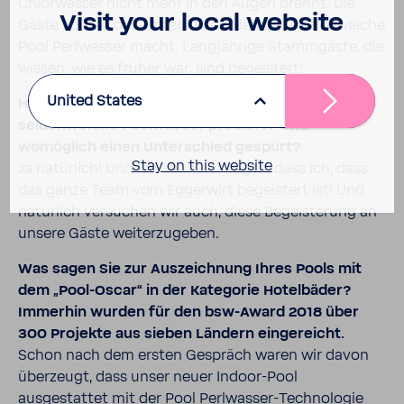
Chlorwasser nicht mehr in den Augen brennt. Die
Visit your local website
Gäste spüren den Unterschied, den das seidenweiche
Pool Perlwasser macht. Langjährige Stammgäste, die
wissen, wie es früher war, sind begeistert!
United States
Haben Sie selbst schon einmal den Sprung in das
seidenweiche Poolwasser probiert? Und
womöglich einen Unterschied gespürt?
Stay on this website
Ja natürlich! Und ich kann nur sagen, dass ich, dass
das ganze Team vom Eggerwirt begeistert ist! Und
natürlich versuchen wir auch, diese Begeisterung an
unsere Gäste weiterzugeben.
Was sagen Sie zur Auszeichnung Ihres Pools mit
dem „Pool-Oscar“ in der Kategorie Hotelbäder?
Immerhin wurden für den bsw-Award 2018 über
300 Projekte aus sieben Ländern eingereicht.
Schon nach dem ersten Gespräch waren wir davon
überzeugt, dass unser neuer Indoor-Pool
ausgestattet mit der Pool Perlwasser-Technologie