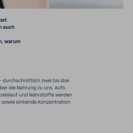
bst
h auch
h, warum
durch­schnitt­lich zwei bis drei
ber die Nahrung zu uns. Aufs
reis­lauf und Nähr­stoffe werden
h sowie sinkende Konzen­tra­tion