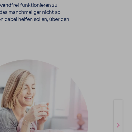
wand­frei funk­tio­nieren zu
 das manchmal gar nicht so
en dabei helfen sollen, über den