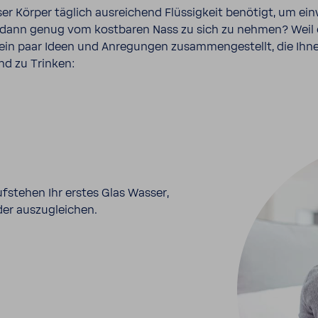
er Körper täglich ausrei­chend Flüs­sig­keit benö­tigt, um ein
 dann genug vom kost­baren Nass zu sich zu nehmen? Weil
e ein paar Ideen und Anre­gungen zusam­men­ge­stellt, die Ihn
end zu Trinken:
fstehen Ihr erstes Glas Wasser,
der auszugleichen.