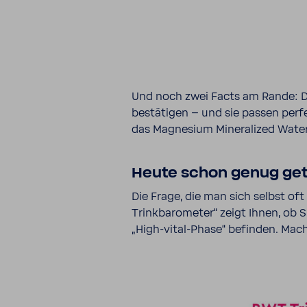
Und noch zwei Facts am Rande: Die
bestä­tigen – und sie passen perf
das Magne­sium Mine­ra­lized Wat
Heute schon genug get
Die Frage, die man sich selbst oft
Trinkbarometer“ zeigt Ihnen, ob S
„High-​vital-Phase“ befinden. Mach