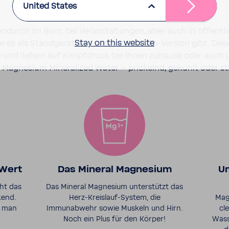
United States
n­durch im Büro, bei Veran­stal­tungen, aber auch in öffent­l
Stay on this website
die es als Stand­gerät und in einer Auftisch-​Version gibt. Die
 und liefern auf Knopf­druck bei Ihnen zuhause oder auch u
 Magne­sium Mine­ra­lized Water – prickelnd, gekühlt oder stil
-Wert
Das Mineral Magnesium
Um
ht das
Das Mineral Magnesium unterstützt das
end.
Herz-Kreislauf-System, die
Mag
t man
Immunabwehr sowie Muskeln und Hirn.
cl
Noch ein Plus für den Körper!
Wass