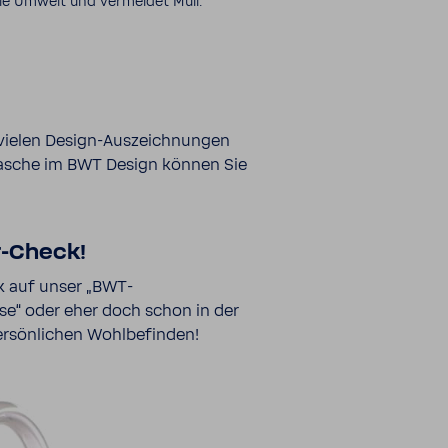
ie Umwelt und vermeidet Müll.
e vielen Design-​Auszeichnungen
fla­sche im BWT Design können Sie
-​Check!
k auf unser „BWT-​
se“ oder eher doch schon in der
sön­li­chen Wohl­be­finden!