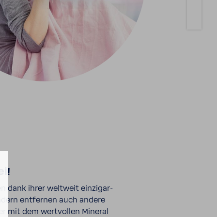
i!
dank ihrer welt­weit einzig­ar­
sondern entfernen auch andere
er mit dem wert­vollen Mineral