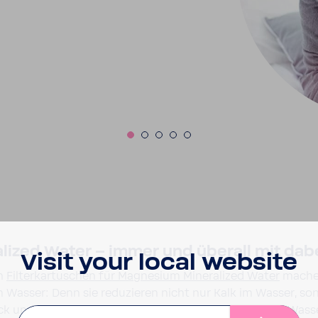
­lized Water – immer und überall mit dabe
Visit your local website
n
Filter­kar­tu­schen für Magne­sium Mine­ra­lized Water
machen 
m Wasser: Denn sie redu­zieren nicht nur Kalk im Wasser, 
k und Geruch beein­träch­tigen. Gleich­zeitig wird das Wass