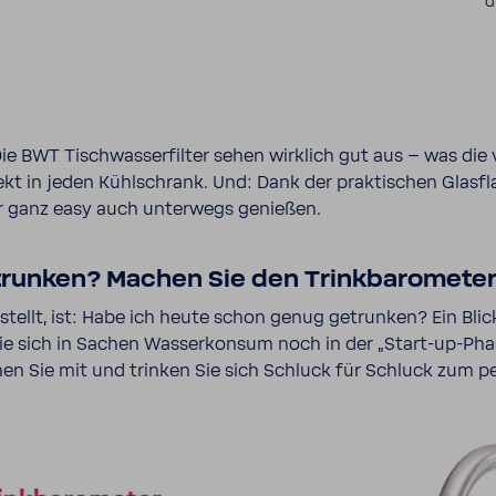
d
 BWT Tisch­was­ser­filter sehen wirk­lich gut aus – was di
ekt in jeden Kühl­schrank. Und: Dank der prak­ti­schen Glas­
er ganz easy auch unter­wegs genießen.
runken? Machen Sie den Trinkbarometer
 stellt, ist: Habe ich heute schon genug getrunken? Ein Blic
ie sich in Sachen Wasser­konsum noch in der „Start-​up-Pha
en Sie mit und trinken Sie sich Schluck für Schluck zum per