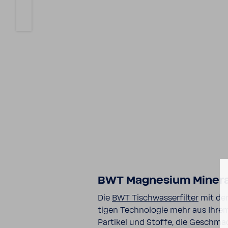
BWT Magne­sium Mine­ra
Die
BWT Tisch­was­ser­filter
mit de
tigen Tech­no­logie mehr aus Ihre
Partikel und Stoffe, die Geschmac