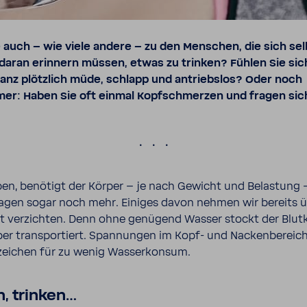
 auch – wie viele andere – zu den Menschen, die sich sel
daran erinnern müssen, etwas zu trinken? Fühlen Sie sic
nz plötzlich müde, schlapp und antriebslos? Oder noch
r: Haben Sie oft einmal Kopfschmerzen und fragen sic
.
iben, benö­tigt der Körper – je nach Gewicht und Belas­tung – 
Tagen sogar noch mehr. Einiges davon nehmen wir bereits ü
 verzichten. Denn ohne genü­gend Wasser stockt der Blut­k
er trans­por­tiert. Span­nungen im Kopf- und Nacken­be­reic
zei­chen für zu wenig Wasser­konsum.
n, trinken…