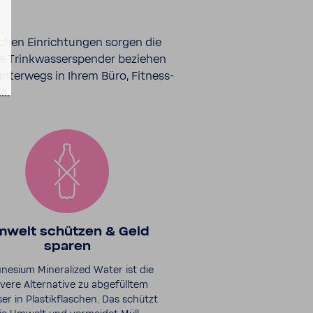
i­chen Einrich­tungen sorgen die
se Trink­was­ser­spender beziehen
nter­wegs in Ihrem Büro, Fitness­
l.
welt schützen & Geld
sparen
nesium Mineralized Water ist die
evere Alternative zu abgefülltem
er in Plastikflaschen. Das schützt