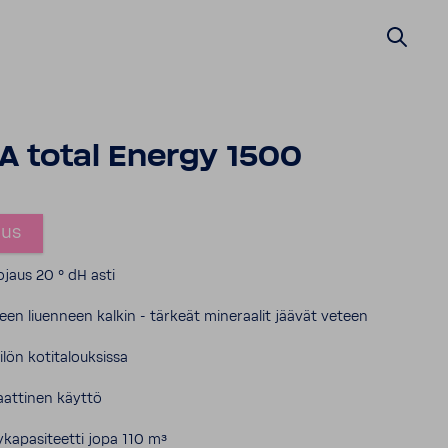
 total Energy 1500
ous
jaus 20 ° dH asti
een liuenneen kalkin - tärkeät mineraalit jäävät veteen
ilön kotitalouksissa
attinen käyttö
ykapasiteetti jopa 110 m³