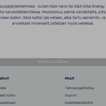
uojajärjestelmissä - kuten AQA nano tai AQA total Energy
sta nanokidetekniikkaa. Muodostuu pieniä nanokiteitä, jotka
neen kalkin. Siksi kalkki jää veteen, eikä tartu seinämiin. J
arvokkaat mineraalit pidetään myös vedessä.
tämän sivun alkuun
aisut
Muut
Vesi
Tietosuojailmoitus
eet kotiin
Imprint
sasiakkaat
Evästeidenkäyttö