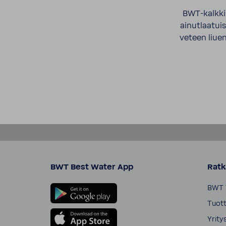
BWT-kalkkis
ainutlaatui
veteen liuen
BWT Best Water App
Ratk
BWT 
Tuott
Yrity