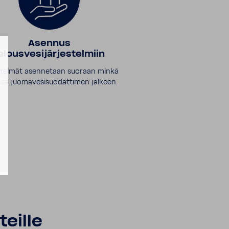
Asennus
alousvesijärjestelmiin
stelmät asennetaan suoraan minkä
sa juomavesisuodattimen jälkeen.
eille