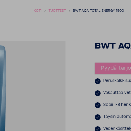
KOTI
TUOTTEET
BWT AQA TOTAL ENERGY 1500
BWT AQA
Pyydä tarj
Peruskalkkisuo
Vakauttaa vet
Sopii 1-3 henk
Täysin automa
Vedenkäsittel