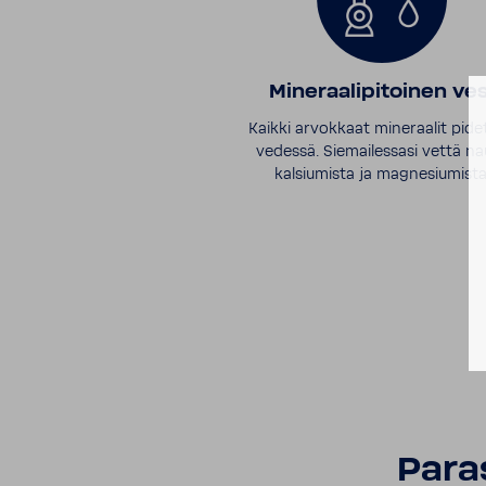
Mineraalipitoinen ves
Kaikki arvokkaat mineraalit pid
vedessä. Siemailessasi vettä na
kalsiumista ja magnesiumista
Para