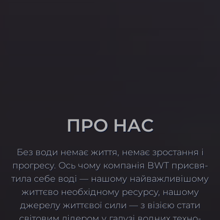
ПРО НАС
Без води немає життя, немає зростання і
прогресу. Ось чому компанія BWT присвя­
тила себе воді — нашому найва­жли­ві­шому
життєво необ­хі­дному ресурсу, нашому
джерелу життєвої сили — з візією стати
світовим лідером у галузі водних техно­