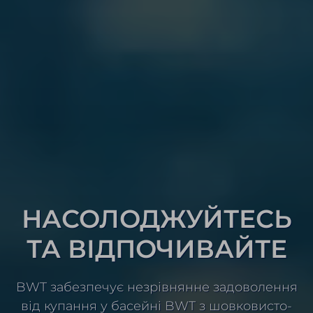
НАСО­ЛО­ДЖУЙ­ТЕСЬ
ТА ВІДПО­ЧИ­ВАЙТЕ
BWT забез­печує незрів­нянне задо­во­лення
від купання у басейні BWT з шовковисто-​