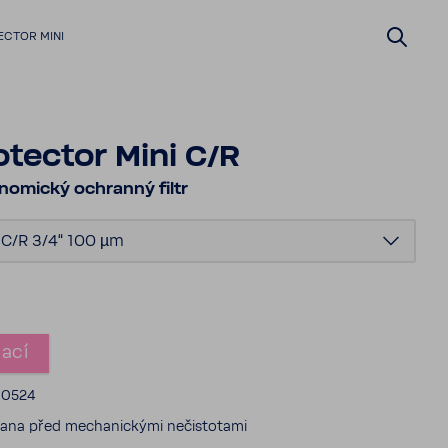
CTOR MINI
tector Mini C/R
ono­mický ochranný filtr
 C/R 3/4“ 100 µm
mací
810524
rana před mecha­nic­kými nečis­to­tami