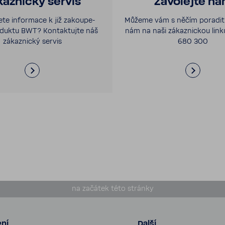
az­nický servis
Zavo­lejte n
jete infor­mace k již zakou­pe­
Můžeme vám s něčím poradit?
duktu BWT? Kontak­tujte náš
nám na naši zákaz­nickou lin
zákaz­nický servis
680 300
na začátek této stránky
ní
Další