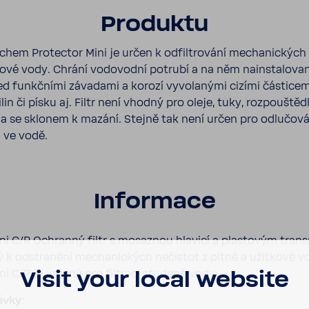
Produktu
a­chem Protector Mini je určen k odfil­tro­vání mecha­nic­kých
­kové vody. Chrání vodo­vodní potrubí a na něm nain­sta­lo­va
řed funkč­ními záva­dami a korozí vyvo­la­nými cizími části­cem
ilin či písku aj. Filtr není vhodný pro oleje, tuky, rozpouš­těd
a se sklonem k mazání. Stejně tak není určen pro odlu­čo­vá
 ve vodě.
Infor­mace
ni C/R Ochranný filtr s mosaznou hlavicí a plas­tovým tran
 k odstra­nění mecha­nic­kých nečistot z pitné a užit­kové 
ni C/R je určený pro filtraci studené vody.
Visit your local website
ávky: