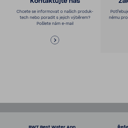
Kontak­tujte nás
Zák
Chcete se infor­movat o našich produk­
Potře­bu­
tech nebo poradit s jejich výběrem?
nému pro
Pošlete nám e-​mail
BWT Best Water App
Řeše