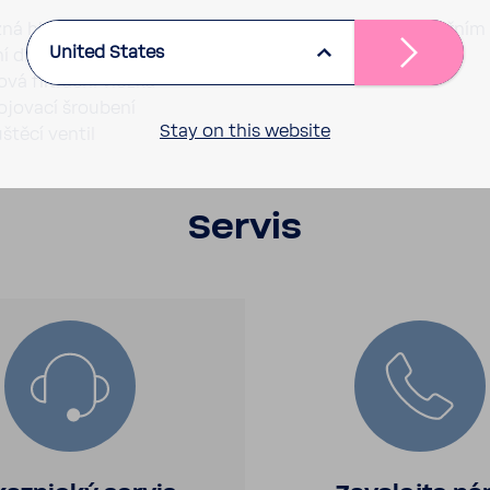
ná hlavice s mano­me­trem a přípojem s vnějším a vnitřním
United States
í díl z mosazi/transpa­rent­ního plastu
zová filtrační vložka
o­jo­vací šrou­bení
Stay on this website
š­těcí ventil
Servis