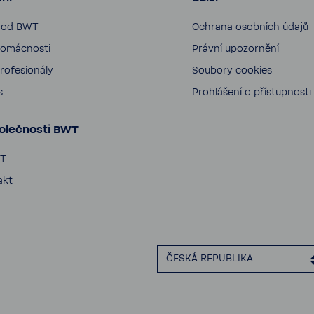
 od BWT
Ochrana osob­ních údajů
omác­nosti
Právní upozor­nění
ofe­si­o­nály
Soubory cookies
s
Prohlá­šení o přístup­nosti
olečnosti BWT
T
akt
ČESKÁ REPUB­LIKA