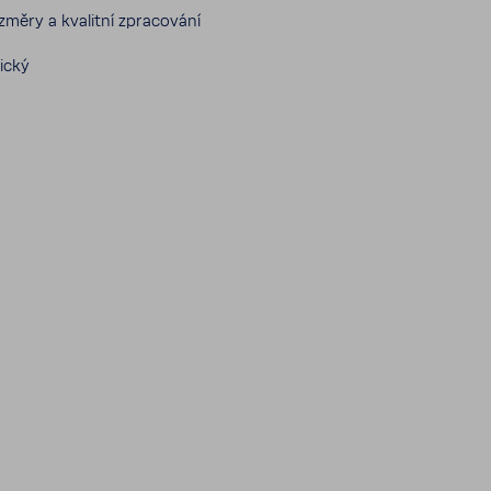
ěry a kvalitní zpra­co­vání
ický