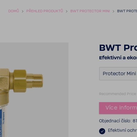
DOMŮ
PŘEHLED PRODUKTŮ
BWT PROTECTOR MINI
BWT PROTE
BWT Pro
Efek­tivní a ek
Protector Mini
Recom­mended Price
Více infor­
Objed­nací číslo: 
Efek­tivní och