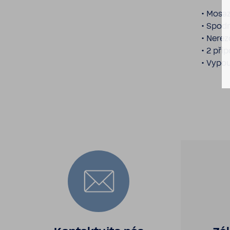
• Mosaz
• Spodn
• Nere­
• 2 přip
• Vypou