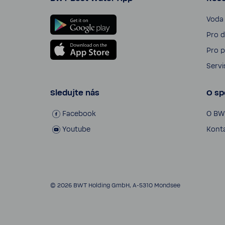
Voda
Pro d
Pro pr
Servi
Sledujte nás
O sp
Face­book
O BW
Youtube
Kont
© 2026 BWT Holding GmbH, A-​5310 Mondsee