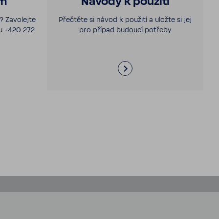
ám
Návody k použití
 Zavo­lejte
Přečtěte si návod k použití a uložte si jej
ku +420 272
pro případ budoucí potřeby