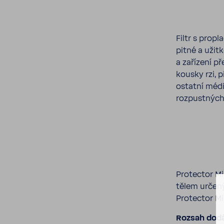
Filtr s propl
pitné a užit
a zaří­zení p
kousky rzi, p
ostatní médi
rozpust­ných
Protector Mi
tělem určený
Protector Mi
Rozsah dod