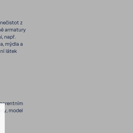
 nečistot z
né arma­tury
i, např.
la, mýdla a
ní látek
spa­rentním
vody, model