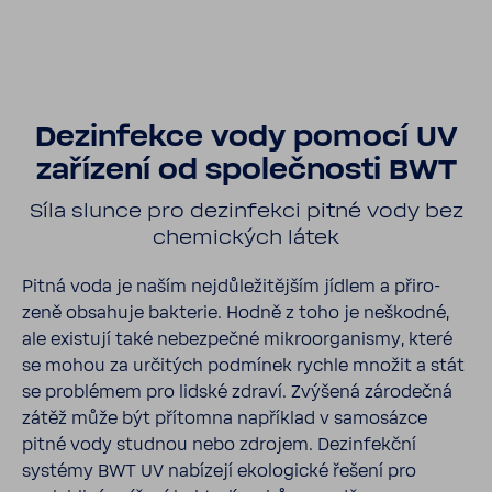
Dezin­fekce vody pomocí UV
zaří­zení od společ­nosti BWT
Síla slunce pro dezin­fekci pitné vody bez
chemic­kých látek
Pitná voda je naším nejdů­le­ži­tějším jídlem a přiro­
zeně obsa­huje bakterie. Hodně z toho je neškodné,
ale exis­tují také nebez­pečné mikro­or­ga­nismy, které
se mohou za urči­tých podmínek rychle množit a stát
se problémem pro lidské zdraví. Zvýšená záro­dečná
zátěž může být přítomna napří­klad v samo­sázce
pitné vody studnou nebo zdrojem. Dezin­fekční
systémy BWT UV nabí­zejí ekolo­gické řešení pro