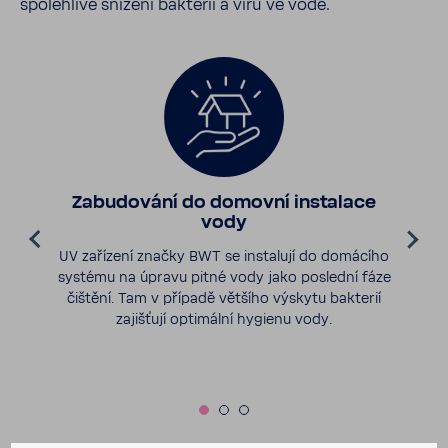
spoleh­livé snížení bakterií a virů ve vodě.
Zabu­do­vání do domovní insta­lace
vody
UV zaří­zení značky BWT se insta­lují do domá­cího
systému na úpravu pitné vody jako poslední fáze
čištění. Tam v případě většího výskytu bakterií
zajiš­ťují opti­mální hygienu vody.