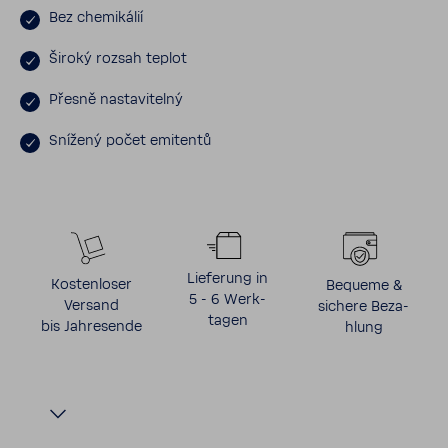
Bez chemi­kálií
Široký rozsah teplot
Přesně nasta­vi­telný
Snížený počet emitentů
Liefe­rung in
Kosten­loser
Bequeme &
5 - 6 Werk­
Versand
sichere Beza­
tagen
bis Jahre­sende
hlung