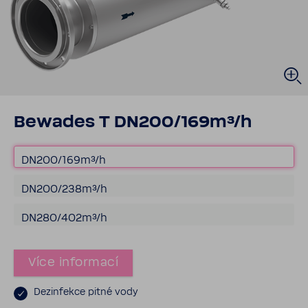
Bewades T DN200/169m³/h
DN200/169m³/h
DN200/238m³/h
DN280/402m³/h
Více infor­mací
Dezin­fekce pitné vody