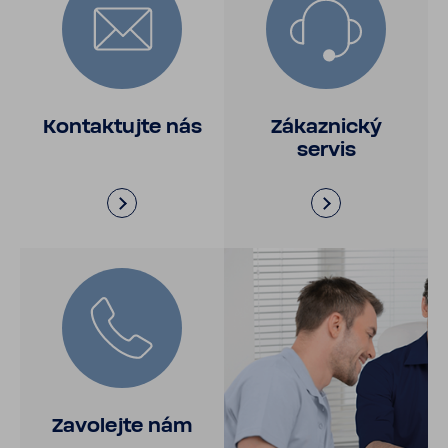
Kontak­tujte nás
Zákaz­nický
servis
Zavo­lejte nám