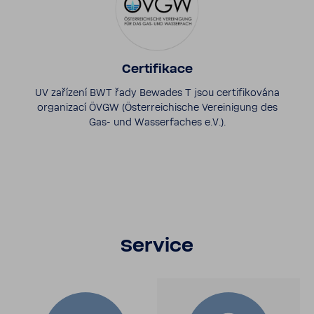
Certi­fi­kace
UV zaří­zení BWT řady Bewades T jsou certi­fi­ko­vána
orga­ni­zací ÖVGW (Österre­i­chische Vere­i­ni­gung des
Gas- und Wasser­fa­ches e.V.).
Service