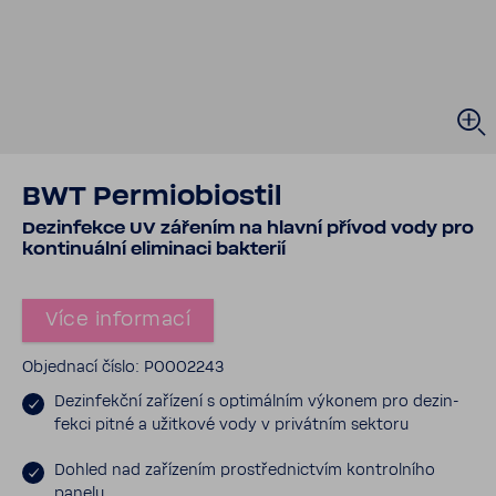
BWT Permi­o­bi­ostil
Dezin­fekce UV zářením na hlavní přívod vody pro
konti­nu­ální elimi­naci bakterií
Více infor­mací
Objed­nací číslo: P0002243
Dezin­fekční zaří­zení s opti­málním výkonem pro dezin­
fekci pitné a užit­kové vody v privátním sektoru
Dohled nad zaří­zením prostřed­nic­tvím kont­rol­ního
panelu