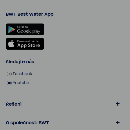
BWT Best Water App
Sledujte nás
Face­book
Youtube
Řešení
Voda od BWT
O společnosti BWT
Pro domác­nosti