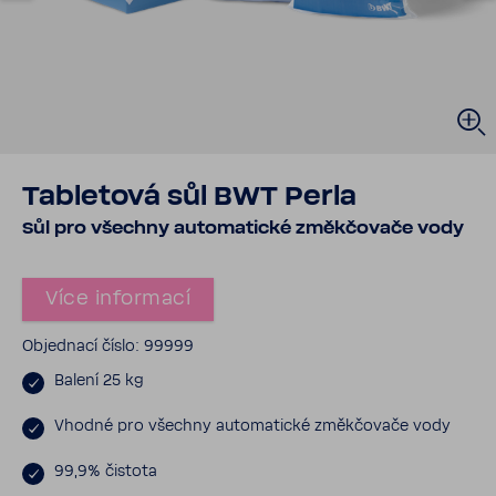
Table­tová sůl BWT Perla
Sůl pro všechny auto­ma­tické změk­čo­vače vody
Více infor­mací
Objed­nací číslo: 99999
Balení 25 kg
Vhodné pro všechny auto­ma­tické změk­čo­vače vody
99,9% čistota