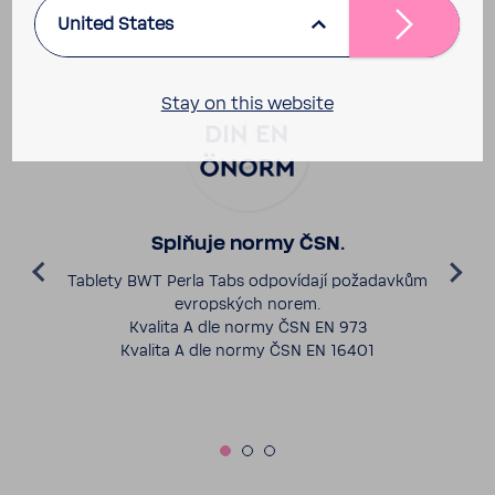
Náš příslib kvality
United States
Stay on this website
Splňuje normy ČSN.
Tablety BWT Perla Tabs odpo­ví­dají poža­davkům
evrop­ských norem.
Kvalita A dle normy ČSN EN 973
Kvalita A dle normy ČSN EN 16401