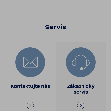
Servis
Kontak­tujte nás
Zákaz­nický
servis