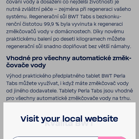
čo­vání vody a dosa­žení co nejdelší život­nosti je
nutná zvláštní péče – zejména při rege­ne­raci vašeho
systému. Rege­ne­rační sůl BWT Tabs s bezkon­ku­
renční čistotou 99,9 % byla vyvi­nuta k rege­ne­raci
změk­čo­vačů vody v domác­nos­tech. Díky novému
prak­tic­kému balení po deseti kilo­gra­mech můžete
rege­ne­rační sůl snadno dopl­ňovat bez větší námahy.
Vhodné pro všechny auto­ma­tické změk­
čo­vače vody
Výhod prak­tic­kého před­plat­ného tablet BWT Perla
Tabs můžete využívat, i když máte změk­čovač vody
od jiného doda­va­tele. Tablety Perla Tabs jsou vhodné
pro všechny auto­ma­tické změk­čo­vače vody na trhu.
Visit your local website
Kvalita BWT