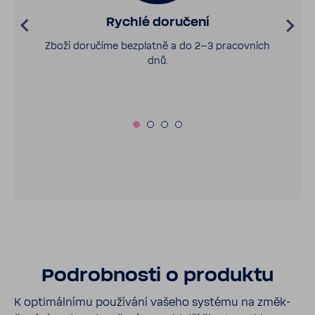
Rychlé doru­čení
Zboží doru­číme bezplatně a do 2–3 pracov­ních
dnů.
Podrob­nosti o produktu
K opti­mál­nímu použí­vání vašeho systému na změk­