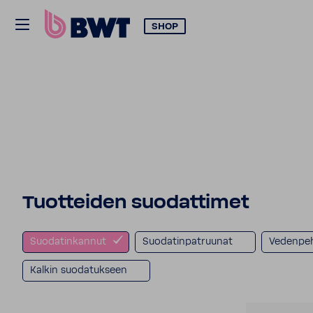
SHOP
Tuotteiden suodattimet
Suodatinkannut
Suodatinpatruunat
Vedenpe
Kalkin suodatukseen