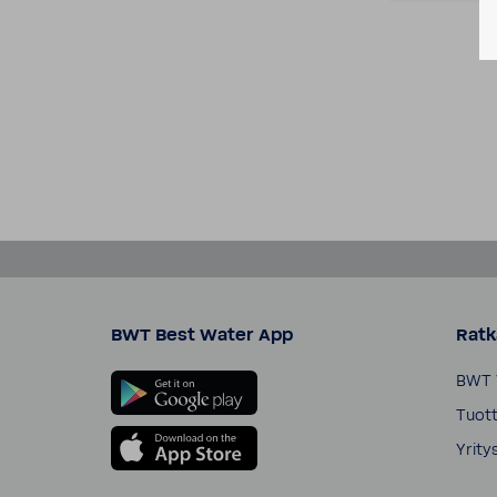
BWT Best Water App
Ratk
BWT 
Tuott
Yrity