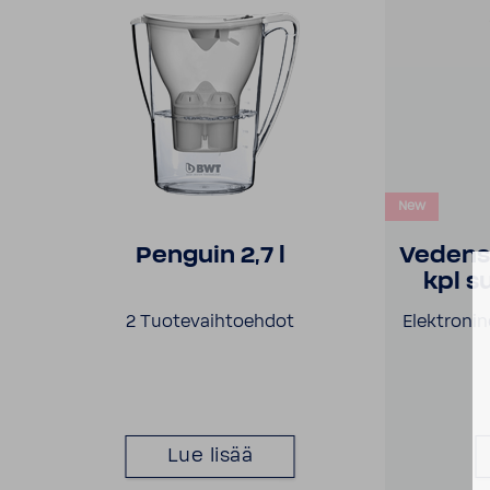
New
Penguin 2,7 l
Vedensu
kpl s
2 Tuotevaihtoehdot
Elektronin
Lue lisää