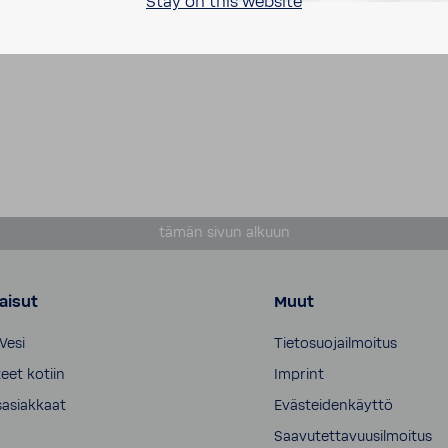
Stay on this website
tämän sivun alkuun
aisut
Muut
Vesi
Tietosuojailmoitus
eet kotiin
Imprint
sasiakkaat
Evästeidenkäyttö
Saavutettavuusilmoitus