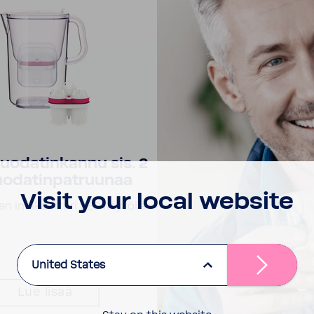
odatinkannu sis. 2
uodatinpatruunaa
Visit your local website
en indikaattori LED näytöllä
United States
Lue lisää