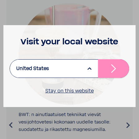
Visit your local website
United States
Stay on this website
BWT: n ainutlaatuiset tekniikat vievät
vesijohtovetesi kokonaan uudelle tasolle:
suodatettu ja rikastettu magnesiumilla.