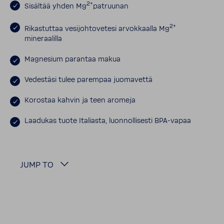
2+
Sisältää yhden Mg
patruunan
2+
Rikastuttaa vesijohtovetesi arvokkaalla Mg
mineraalilla
Magnesium parantaa makua
Vedestäsi tulee parempaa juomavettä
Korostaa kahvin ja teen aromeja
Laadukas tuote Italiasta, luonnollisesti BPA-vapaa
JUMP TO