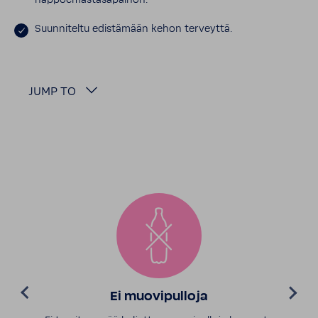
happoemästasapainon.
Suunniteltu edistämään kehon terveyttä.
JUMP TO
Ei muovipulloja