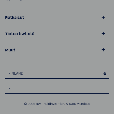
Ratkaisut
BWT Vesi
Tietoa bwt:stä
Tuotteet kotiin
Yritysasiakkaat
Tietoa BWT:stä
Muut
Ota yhteyttä
Tietosuojailmoitus
Imprint
FINLAND
Evästeidenkäyttö
Saavutettavuusilmoitus
FI
© 2026 BWT Holding GmbH, A-5310 Mondsee