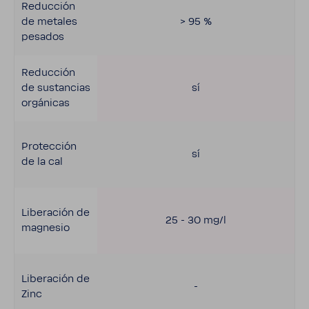
Reduc­ción
de metales
> 95 %
pesados
Reduc­ción
de sustan­cias
sí
orgá­nicas
Protec­ción
sí
de la cal
Libe­ra­ción de
25 - 30 mg/l
magnesio
Libe­ra­ción de
-
Zinc