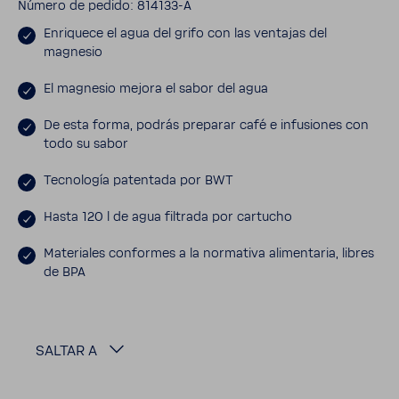
Número de pedido: 814133-​A
Enri­quece el agua del grifo con las ventajas del
magnesio
El magnesio mejora el sabor del agua
De esta forma, podrás preparar café e infu­siones con
todo su sabor
Tecno­logía paten­tada por BWT
Hasta 120 l de agua filtrada por cartucho
Mate­riales conformes a la norma­tiva alimen­taria, libres
de BPA
SALTAR A