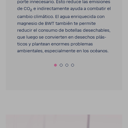
porte inne­ce­sario. Esto reduce las emisiones
de CO
e indi­rec­ta­mente ayuda a combatir el
2
cambio climá­tico. El agua enri­que­cida con
magnesio de BWT también te permite
reducir el consumo de bote­llas desecha­bles,
que luego se convierten en desechos plás­
ticos y plan­tean enormes problemas
ambien­tales, espe­cial­mente en los océanos.