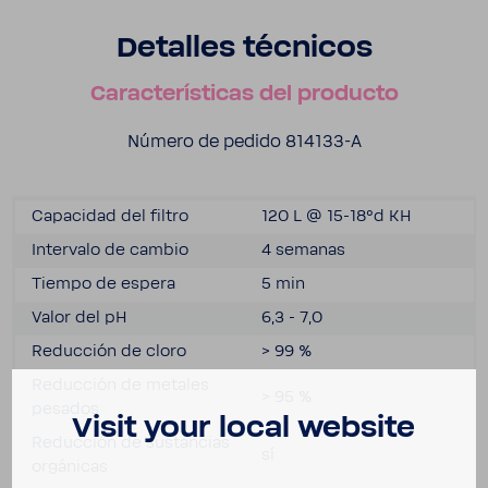
Deta­lles técnicos
Carac­te­rís­ticas del producto
Número de pedido 814133-​A
Capa­cidad del filtro
120 L @ 15-18°d KH
Inter­valo de cambio
4 semanas
Tiempo de espera
5 min
Valor del pH
6,3 - 7,0
Reduc­ción de cloro
> 99 %
Reduc­ción de metales
> 95 %
pesados
Visit your local website
Reduc­ción de sustan­cias
sí
orgá­nicas