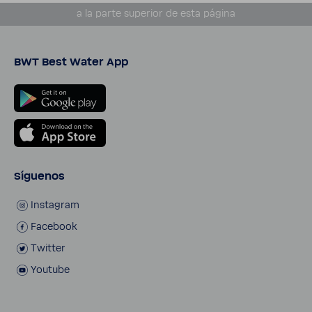
a la parte supe­rior de esta página
BWT Best Water App
Síguenos
Insta­gram
Face­book
Twitter
Youtube