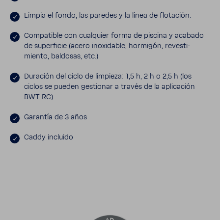
Limpia el fondo, las paredes y la línea de flota­ción.
Compa­tible con cual­quier forma de piscina y acabado
de super­ficie (acero inoxi­dable, hormigón, reves­ti­
miento, baldosas, etc.)
Dura­ción del ciclo de limpieza: 1,5 h, 2 h o 2,5 h (los
ciclos se pueden gestionar a través de la apli­ca­ción
BWT RC)
Garantía de 3 años
Caddy incluido