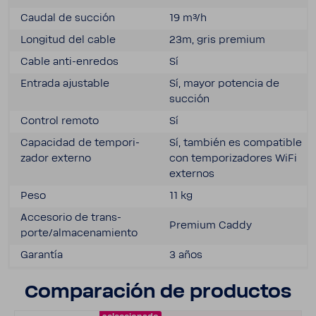
Caudal de succión
19 m³/h
Longitud del cable
23m, gris premium
Cable anti-​enredos
Sí
Entrada ajus­table
Sí, mayor potencia de
succión
Control remoto
Sí
Capa­cidad de tempo­ri­
Sí, también es compa­tible
zador externo
con tempo­ri­za­dores WiFi
externos
Peso
11 kg
Acce­sorio de trans­
Premium Caddy
porte/alma­ce­na­miento
Garantía
3 años
Compa­ra­ción de productos