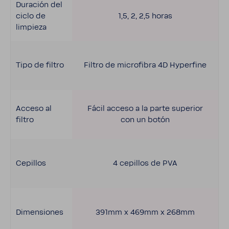
Dura­ción del
ciclo de
1,5, 2, 2,5 horas
limpieza
Tipo de filtro
Filtro de micro­fibra 4D Hyper­fine
Acceso al
Fácil acceso a la parte supe­rior
filtro
con un botón
Cepi­llos
4 cepi­llos de PVA
Dimen­siones
391mm x 469mm x 268mm