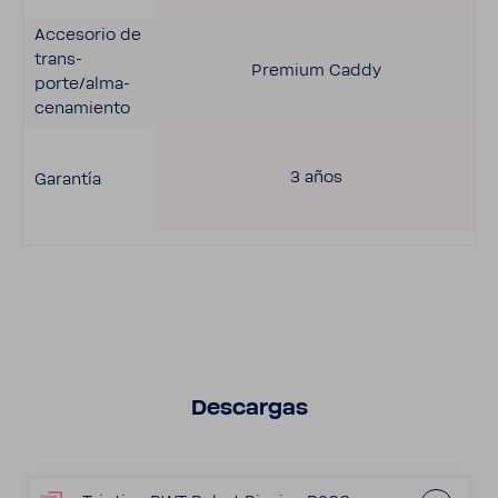
Acce­sorio de
trans­
Premium Caddy
porte/alma­
ce­na­miento
3 años
Garantía
Descargas