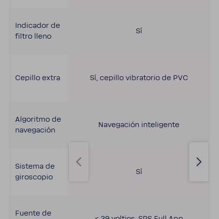
Indi­cador de
Sí
filtro lleno
Cepillo extra
Sí, cepillo vibra­torio de PVC
Algo­ritmo de
Nave­ga­ción inte­li­gente
nave­ga­ción
Sistema de
Sí
giros­copio
Fuente de
< 29 voltios, SPS Full App