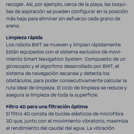
recoger. Así, por ejemplo, cerca de la playa, las boqui­
llas de aspi­ra­ción se pueden confi­gurar en la posi­ción
más baja para eliminar sin esfuerzo cada grano de
arena.
Limpieza rápida
Los robots BWT se mueven y limpian rápi­da­mente.
Están equi­pados con el sistema exclu­sivo de movi­
miento Smart Navi­ga­tion System. Compuesto de un
giros­copio y el algo­ritmo desa­rro­llado por BWT, el
sistema de nave­ga­ción escanea y detecta los
obstáculos, para poder conse­cu­ti­va­mente calcular la
ruta ideal de limpieza. El ciclo de limpieza se reduce y
asegura la limpieza de toda la super­ficie.
Filtro 4D para una filtra­ción óptima
El filtro 4D consta de bucles elás­ticos de micro­fibra
3D que, junto con el movi­miento vibra­torio, maxi­miza
el rendi­miento del caudal del agua. La vibra­ción