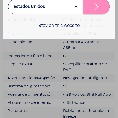
Tipo de filtro
Filtro de micro­fibra 4D
Estados Unidos
Hyper­fine
Acceso al filtro
Fácil acceso a la parte
Stay on this website
supe­rior con un botón
Cepi­llos
4 cepi­llos de PVA
Dimen­siones
391mm x 469mm x
268mm
Indi­cador de filtro lleno
Sí
Cepillo extra
Sí, cepillo vibra­torio de
PVC
Algo­ritmo de nave­ga­ción
Nave­ga­ción inte­li­gente
Sistema de giros­copio
Sí
Fuente de alimen­ta­ción
< 29 voltios, SPS Full App
El consumo de energía
< 150 vatios
Plata­forma
Doble motor, tecno­logía
Breezer