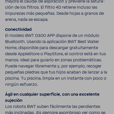
mejora el caudal de aspi­ra­ción y previene la satu­ra­
ción de los filtros. El filtro 4D retiene incluso las
impu­rezas más pequeñas. Desde hojas a granos de
arena, nada se escapa.
Conec­ti­vidad
El modelo BWT D300 APP dispone de un módulo
Blue­tooth. Usando la apli­ca­ción BWT Best Water
Home, dispo­nible para descargar gratui­ta­mente
desde AppleS­tore o PlayS­tore, el control está en tus
manos. Ideal para guiarlo en zonas proble­má­ticas.
Puede navegar libre­mente y, por ejemplo, recoger
pequeñas piedras que tus hijos acaban de lanzar a la
piscina. Tu piscina, limpia en un instante con poco o
ningún esfuerzo.
Ágil en cual­quier super­ficie, con una exce­lente
suje­ción
Los robots BWT suben fácil­mente las pendientes
más incli­nadas. ¡Es siempre asom­broso ver como se