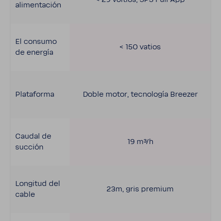
alimen­ta­ción
El consumo
< 150 vatios
de energía
Plata­forma
Doble motor, tecno­logía Breezer
Caudal de
19 m³/h
succión
Longitud del
23m, gris premium
cable