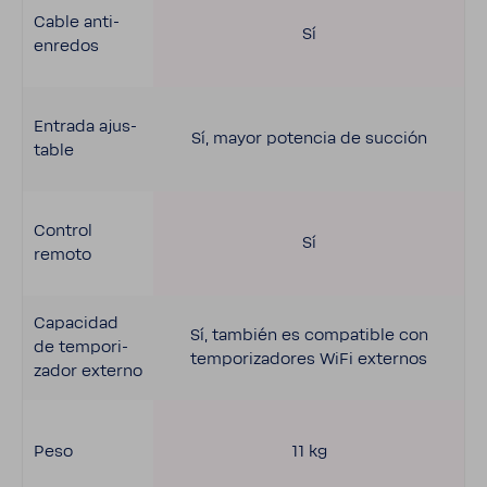
Cable anti-​
Sí
enredos
Entrada ajus­
Sí, mayor potencia de succión
table
Control
Sí
remoto
Capa­cidad
Sí, también es compa­tible con
de tempo­ri­
tempo­ri­za­dores WiFi externos
zador externo
Peso
11 kg