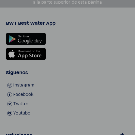
a la parte supe­rior de esta página
BWT Best Water App
Síguenos
Insta­gram
Face­book
Twitter
Youtube