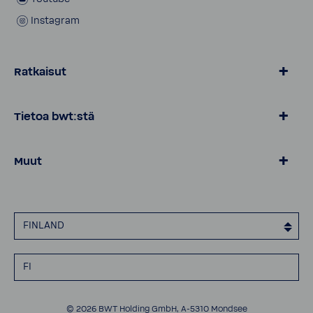
Instagram
Ratkaisut
BWT Vesi
Tietoa bwt:stä
Tuotteet kotiin
Yritysasiakkaat
Tietoa BWT:stä
Muut
Ota yhteyttä
Tietosuojailmoitus
Imprint
FINLAND
Evästeidenkäyttö
Saavutettavuusilmoitus
FI
© 2026 BWT Holding GmbH, A-5310 Mondsee