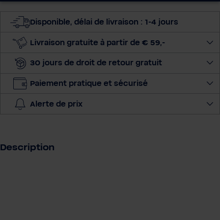
c
t
Disponible, délai de livraison : 1-4 jours
i
o
Livraison gratuite à partir de € 59,-
n
30 jours de droit de retour gratuit
n
e
Paiement pratique et sécurisé
r
l
Alerte de prix
a
q
u
a
Description
n
t
i
t
é