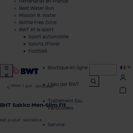
Partenariat en France
Best Water Run
Mission B. Water
Bottle Free Zone
BWT et le sport
Sport automobile
Sports d'hiver
Football
Boutique en ligne
L'eau par BWT
retour
|
BHT - Windhager
Traitement Eau
BHT Sakko Men-Slim Fit
Particuliers
Réf. produit : SW10697.8
Service