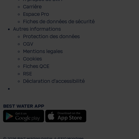
Carrière
Espace Pro
Fiches de données de sécurité
Autres informations
Protection des données
CGV
Mentions legales
Cookies
Fiches QCE
RSE
Déclaration d'accessibilité
BHT Sakko Men-Slim Fit
BEST WATER APP
199,00 €
Android
iOS
Prix TTC, frais de livraison en sus
Ajouter au panier
© 2026 BWT Holding GmbH, A-5310 Mondsee