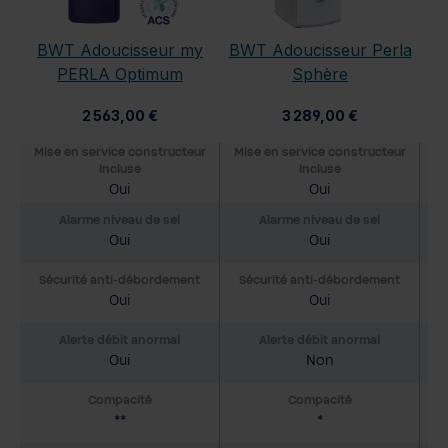
BWT Adoucisseur my
BWT Adoucisseur Perla
B
PERLA Optimum
Sphère
2 563,00 €
3 289,00 €
Mise en service constructeur
Mise en service constructeur
Mi
incluse
incluse
Oui
Oui
Alarme niveau de sel
Alarme niveau de sel
Oui
Oui
Sécurité anti-débordement
Sécurité anti-débordement
S
Oui
Oui
Alerte débit anormal
Alerte débit anormal
Oui
Non
Compacité
Compacité
**
*