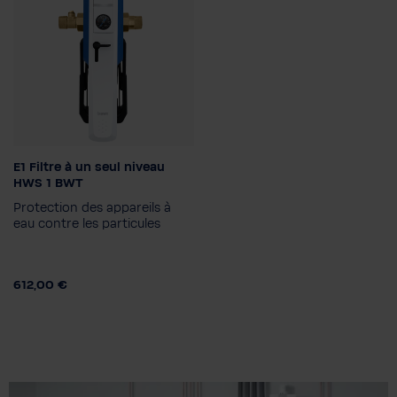
E1 Filtre à un seul niveau
Raccordement du
HWS 1 BWT
diamètre nominale
Protection des appareils à
1"
3/4"
eau contre les particules
612,00 €