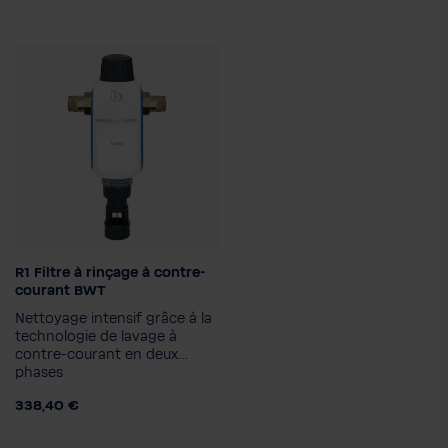
R1 Filtre à rinçage à contre-
Raccordement du
courant BWT
diamètre nominale
Nettoyage intensif grâce à la
1"
3/4"
5/4"
technologie de lavage à
contre-courant en deux
phases
338,40 €