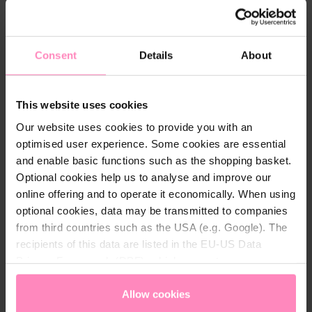
Consent
Details
About
This website uses cookies
Our website uses cookies to provide you with an
optimised user experience. Some cookies are essential
and enable basic functions such as the shopping basket.
BWT Station B.RAIN - Pack de
Station de Protection E1
Raccordement du
Optional cookies help us to analyse and improve our
cartouches de remplacement
HWS 3/4 BWT
diamètre nominale
online offering and to operate it economically. When using
Renouvellement des
Station de protection
3/4"
optional cookies, data may be transmitted to companies
manchons filtrants de la
innovante et multifonctions
from third countries such as the USA (e.g. Google). The
station B.RAIN
contre les impuretés et excès
de pression
recipients of this data are listed in the EU-US Data
Privacy Framework (DPF), which guarantees an
BIENTÔT À NOUVEAU
BIENTÔT À NOUVEAU
appropriate level of data protection. You can
accept all
DISPONIBLE
DISPONIBLE
cookies
or
only allow necessary cookies
. You can
Allow cookies
access and change your chosen setting at any time in