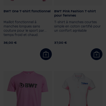
BWT One T-shirt fonctionnel
BWT Pink Fashion T-shirt
Couleur
Sexe
pour femmes
Femmes
Maillot fonctionnel à
T-shirt à manches courtes
Taille femme
manches longues sans
simple en coton certifié pour
couture pour le sport par
un confort agréable
38
34
36
40
Taille homme
temps froid et chaud.
S
M
L
XL
XXL
36,00 €
37,00 €