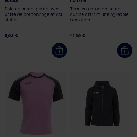
Edition
homme
Hommes
Polo de haute qualité avec
Tissu en coton de haute
Taille homme
Taille homme
patte de boutonnage et col
qualité offrant une agréable
stable
S
XXL
3XL
sensation
S
5,03 €
41,20 €