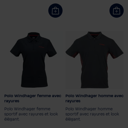
Polo Windhager femme avec
Polo Windhager homme avec
Couleur
Couleur
rayures
rayures
Polo Windhager femme
Polo Windhager homme
Taille
Taille
sportif avec rayures et look
sportif avec rayures et look
élégant.
2XL
L
M
S
XL
XS
élégant.
2XL
3XL
L
M
S