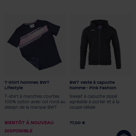
T-Shirt hommes BWT
BWT veste à capuche
Sexe
Lifestyle
homme - Pink Fashion
Hommes
T-shirt à manches courtes
Sweat à capuche zippé
Taille homme
100% coton avec col rond au
agréable à porter et à la
design de la marque BWT
coupe idéale
S
BIENTÔT À NOUVEAU
77,00 €
DISPONIBLE