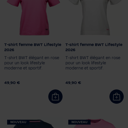
À propos
T-shirt femme BWT Lifestyle
T-shirt femme BWT Lifestyle
Couleur
Couleur
2026
2026
T-shirt BWT élégant en rose
T-shirt BWT élégant en rose
Taille femme
Taille femme
pour un look lifestyle
pour un look lifestyle
moderne et sportif.
XS
S
M
L
XL
2XL
moderne et sportif.
XS
S
M
L
XL
2XL
49,90 €
49,90 €
NOUVEAU
NOUVEAU