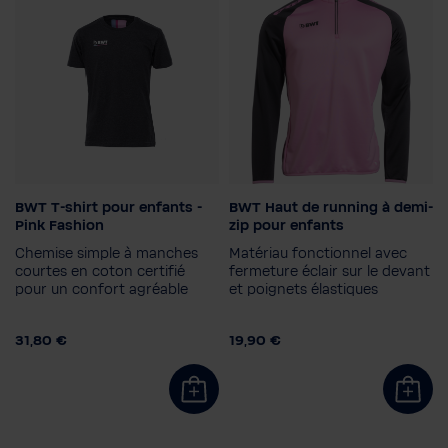
BWT T-shirt pour enfants -
BWT Haut de running à demi-
Sexe
Couleur
Pink Fashion
zip pour enfants
Enfants
Chemise simple à manches
Matériau fonctionnel avec
Taille de l'enfant
courtes en coton certifié
fermeture éclair sur le devant
pour un confort agréable
et poignets élastiques
164
140
128
152
Taille de l'enfant
116
164
140
128
152
31,80 €
19,90 €
116