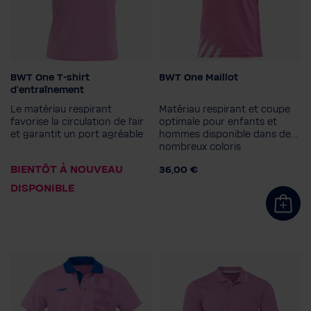
BWT One T-shirt
BWT One Maillot
Couleur
Couleur
d'entraînement
Le matériau respirant
Matériau respirant et coupe
favorise la circulation de l'air
optimale pour enfants et
et garantit un port agréable
hommes disponible dans de
Taille homme
Taille homme
nombreux coloris
3XL
S
BIENTÔT À NOUVEAU
36,00 €
DISPONIBLE