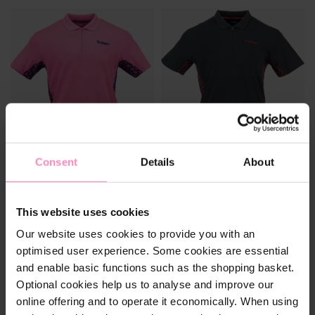
Consent
Details
About
BWT Event polo homme
Windhager Poloshirt 2025
Couleur
Couleur
2026
Herren
Polo sportif avec un confort
Taille
Taille
This website uses cookies
haut de gamme
2XL
3XL
L
M
S
2XL
3XL
L
M
S
Our website uses cookies to provide you with an
optimised user experience. Some cookies are essential
XL
XL
49,90 €
49,90 €
and enable basic functions such as the shopping basket.
Optional cookies help us to analyse and improve our
online offering and to operate it economically. When using