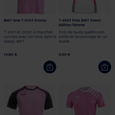
BWT One T-Shirt Promo
T-Shirt Polo BWT Event-
Couleur
Couleur
Edition femme
T-shirt en coton à manches
Polo de haute qualité avec
Taille femme
courtes avec col rond, dans le
patte de boutonnage et col
design BWT.
stable
42
38
34
36
40
Taille homme
44
3XL
14,80 €
5,03 €