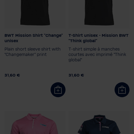
BWT Mission Shirt "Change"
T-Shirt unisex - Mission BWT
Taille
Taille
unisex
"Think global"
XXS
XS
S
3XL
XXS
XS
S
M
Plain short sleeve shirt with
T-shirt simple à manches
"Changemaker" print
courtes avec imprimé "Think
global"
31,60 €
31,60 €