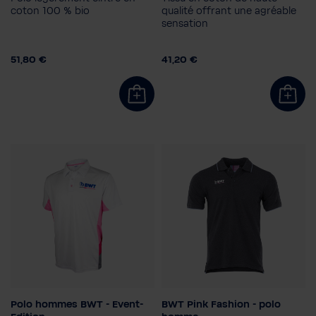
Taille femme
coton 100 % bio
qualité offrant une agréable
42
34
40
44
sensation
51,80 €
41,20 €
Polo hommes BWT - Event-
BWT Pink Fashion - polo
Couleur
Sexe