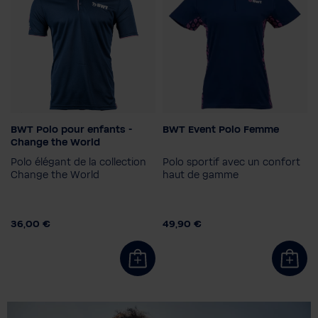
BWT Polo pour enfants -
BWT Event Polo Femme
Taille
Couleur
Change the World
128
140
152
164
Polo élégant de la collection
Polo sportif avec un confort
Taille
Couleur
Change the World
haut de gamme
XS
S
M
L
XL
2XL
36,00 €
49,90 €