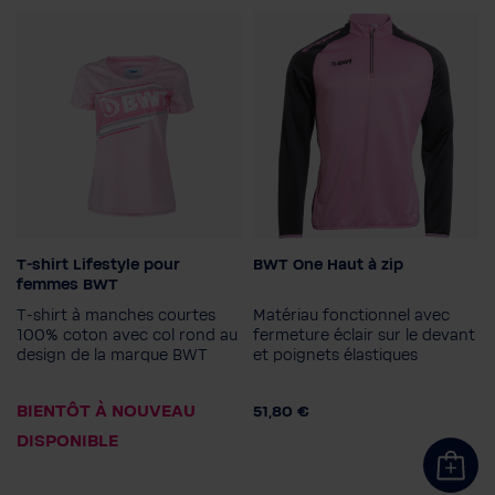
T-shirt Lifestyle pour
BWT One Haut à zip
Couleur
Couleur
femmes BWT
T-shirt à manches courtes
Matériau fonctionnel avec
Taille femme
100% coton avec col rond au
fermeture éclair sur le devant
design de la marque BWT
42
34
et poignets élastiques
Taille homme
S
XXL
3XL
BIENTÔT À NOUVEAU
51,80 €
DISPONIBLE