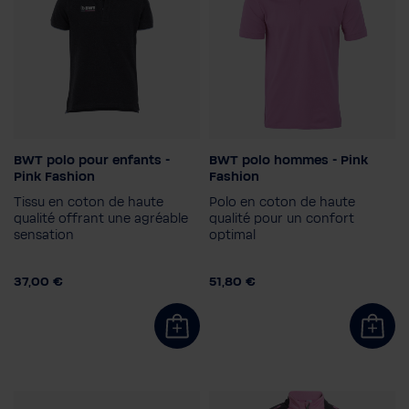
BWT polo pour enfants -
BWT polo hommes - Pink
Taille de l'enfant
Taille homme
Pink Fashion
Fashion
164
140
128
152
S
Tissu en coton de haute
Polo en coton de haute
Couleur
116
qualité offrant une agréable
qualité pour un confort
sensation
optimal
37,00 €
51,80 €