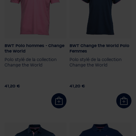
BWT Polo hommes - Change
BWT Change the World Polo
Taille
Taille
the World
Femmes
S
XL
2XL
3XL
34
36
38
40
42
Polo stylé de la collection
Polo stylé de la collection
Couleur
44
Change the World
Change the World
Couleur
41,20 €
41,20 €