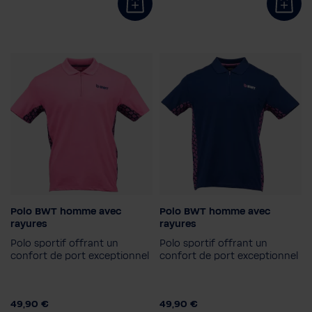
Polo BWT homme avec
Polo BWT homme avec
Couleur
Couleur
rayures
rayures
Polo sportif offrant un
Polo sportif offrant un
Taille
Taille
confort de port exceptionnel
confort de port exceptionnel
S
M
L
XL
2XL
S
M
L
XL
2XL
49,90 €
49,90 €