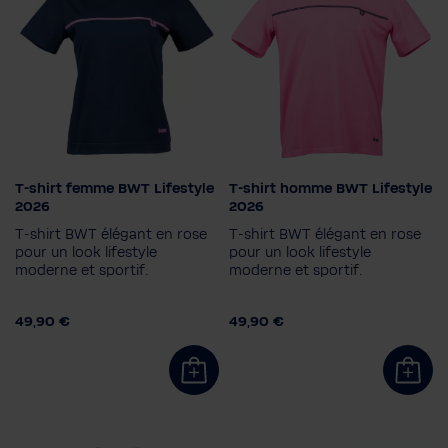
T-shirt femme BWT Lifestyle
T-shirt homme BWT Lifestyle
Couleur
Taille homme
2026
2026
S
M
L
XL
XXL
T-shirt BWT élégant en rose
T-shirt BWT élégant en rose
Taille femme
3XL
pour un look lifestyle
pour un look lifestyle
moderne et sportif.
XS
S
M
L
XL
2XL
moderne et sportif.
Couleur
49,90 €
49,90 €