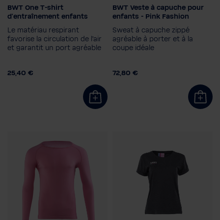
BWT One T-shirt
BWT Veste à capuche pour
Couleur
Taille de l'enfant
d'entraînement enfants
enfants - Pink Fashion
164
140
128
152
Le matériau respirant
Sweat à capuche zippé
116
favorise la circulation de l'air
agréable à porter et à la
et garantit un port agréable
coupe idéale
Taille de l'enfant
116
128
140
152
25,40 €
72,80 €
164