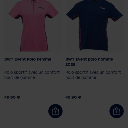
BWT Event Polo Femme
BWT Event polo homme
Couleur
Couleur
2026
Polo sportif avec un confort
Polo sportif avec un confort
Taille
Taille
haut de gamme
haut de gamme
XS
S
M
L
XL
2XL
2XL
3XL
L
M
S
XL
49,90 €
49,90 €