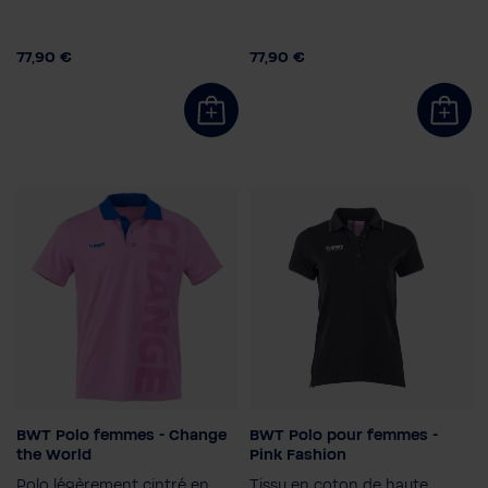
77,90 €
77,90 €
BWT Polo femmes - Change
BWT Polo pour femmes -
Couleur
Taille femme
the World
Pink Fashion
38
34
36
40
Polo légèrement cintré en
Tissu en coton de haute