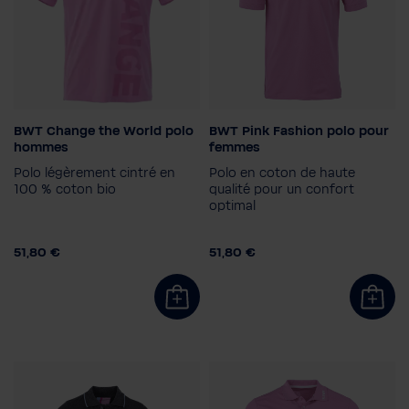
BWT Change the World polo
BWT Pink Fashion polo pour
Couleur
Couleur
hommes
femmes
Polo légèrement cintré en
Polo en coton de haute
Taille homme
Taille femme
100 % coton bio
qualité pour un confort
M
S
XXL
XS
optimal
38
34
40
51,80 €
51,80 €