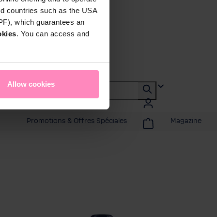
rd countries such as the USA
DPF), which guarantees an
okies
. You can access and
Allow cookies
Promotions & Offres Spéciales
Magazine