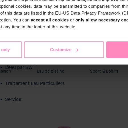
optional cookies, data may be transmitted to companies from thi
s of this data are listed in the EU-US Data Privacy Framework (
tection. You can
accept all cookies
or
only allow necessary co
 any time in the footer of this website.
 only
Customize
Boutique en ligne
L'eau par BWT
Maison
Eau de piscine
Sport & Loisirs
Traitement Eau Particuliers
Service
À propos