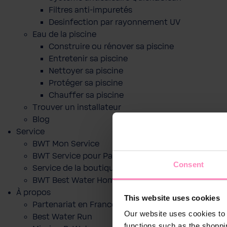
Filtres anti-impuretés
Desinfection par rayonnement UV
Eau de la piscine
Construire ou rénover sa piscine
Entretenir sa piscine
Nettoyer sa piscine
Protéger sa piscine
Chauffer sa piscine
Trouver un installateur
Blog
Service
BWT Mon Service
BWT Service pour Particuliers
Consent
Service de la boutique en ligne
BWT Best Water Home App
À propos
This website uses cookies
Partenariat en France
Our website uses cookies to 
Best Water Run
functions such as the shoppi