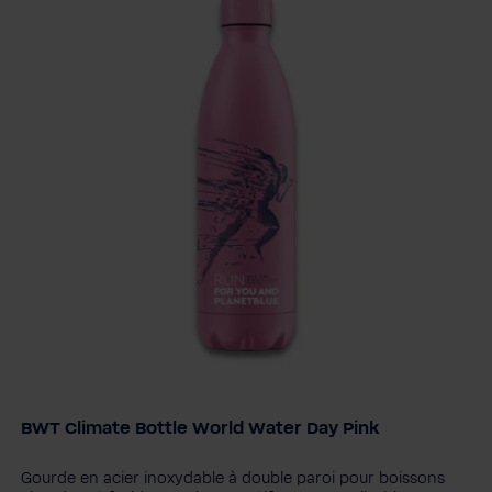
BWT Climate Bottle World Water Day Pink
Edition
PINK
Think Global - White
Diamond - Black
Gourde en acier inoxydable à double paroi pour boissons