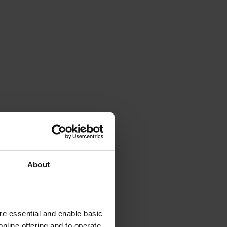
About
e essential and enable basic
nline offering and to operate