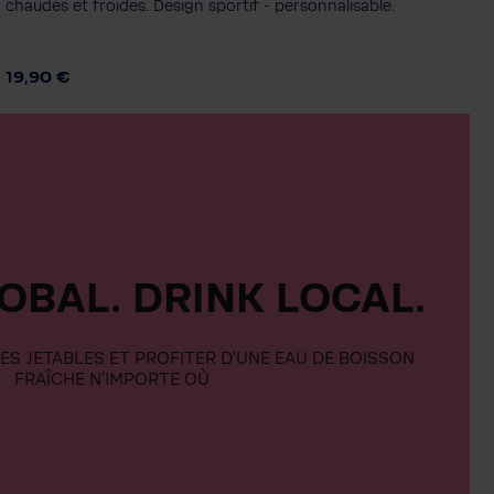
World Water Day - Blue
World Water Day - Pink
chaudes et froides. Design sportif - personnalisable.
Windhager
19,90 €
Vous souhaitez une personnalisation ?
Non, merci
Oui, avec plaisir
LOBAL.
DRINK LOCAL.
ES JETABLES ET PROFITER D'UNE EAU DE BOISSON
FRAÎCHE N'IMPORTE O
Ù