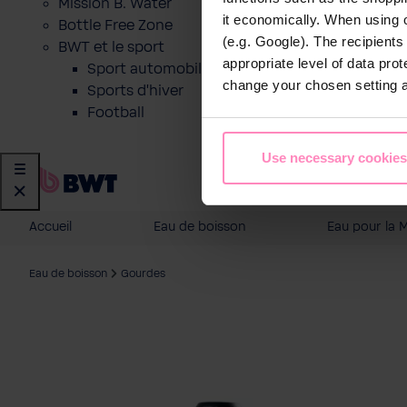
Mission B. Water
it economically. When using 
Bottle Free Zone
(e.g. Google). The recipient
BWT et le sport
appropriate level of data pro
Sport automobile
change your chosen setting at
Sports d'hiver
Football
Use necessary cookies
Accueil
Eau de boisson
Eau pour la 
Eau de boisson
Gourdes