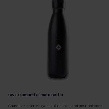
BWT Diamond Climate Bottle
Edition
PINK
Think Global - White
Diamond - Black
Gourde en acier inoxydable à double paroi pour boissons