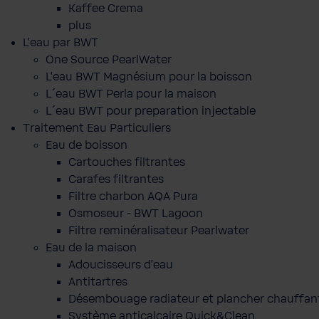
Kaffee Crema
plus
L'eau par BWT
One Source PearlWater
L’eau BWT Magnésium pour la boisson
L´eau BWT Perla pour la maison
L´eau BWT pour preparation injectable
Traitement Eau Particuliers
Eau de boisson
Cartouches filtrantes
Carafes filtrantes
Filtre charbon AQA Pura
Osmoseur - BWT Lagoon
Filtre reminéralisateur Pearlwater
Eau de la maison
Adoucisseurs d'eau
Antitartres
Désembouage radiateur et plancher chauffan
Système anticalcaire Quick&Clean