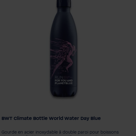
BWT Climate Bottle World Water Day Blue
Edition
PINK
Think Global - White
Diamond - Black
Gourde en acier inoxydable à double paroi pour boissons