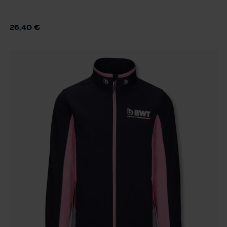
42
38
34
36
40
26,40 €