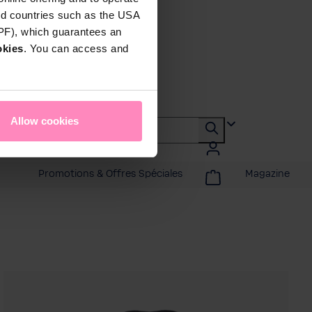
rd countries such as the USA
DPF), which guarantees an
okies
. You can access and
Allow cookies
Promotions & Offres Spéciales
Magazine