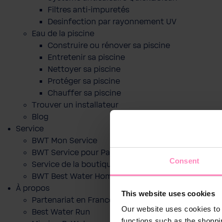
Filtres anti-impuretés
Desinfection par rayonnement UV
Eau de la piscine
Construire ou rénover sa piscine
Entretenir sa piscine
Nettoyer sa piscine
Protéger sa piscine
Chauffer sa piscine
Trouver un installateur
Blog
Service
BWT Mon Service
BWT Service pour Particuliers
Consent
Service de la boutique en ligne
BWT Best Water Home App
À propos
This website uses cookies
Partenariat en France
Our website uses cookies to 
Best Water Run
functions such as the shoppi