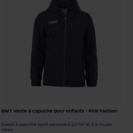
BWT Veste à capuche pour enfants - Pink Fashion
Taille de l'enfant
164
140
128
152
116
Sweat à capuche zippé agréable à porter et à la coupe
idéale