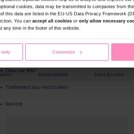
optional cookies, data may be transmitted to companies from thi
s of this data are listed in the EU-US Data Privacy Framework (
tection. You can
accept all cookies
or
only allow necessary co
 any time in the footer of this website.
 only
Customize
Boutique en ligne
L'eau par BWT
Maison
Eau de piscine
Sport & Loisirs
Traitement Eau Particuliers
Service
À propos