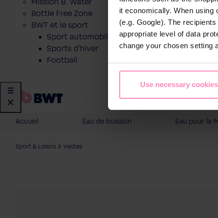
Mission B. Water
it economically. When using 
Bottle Free Zone
(e.g. Google). The recipient
BWT et le sport
appropriate level of data pro
Sport automobile
change your chosen setting at
Sports d'hiver
Football
Use necessary cookies
Accueil
Eau de boisson
Eau pour la 
Sport & Loisirs
Vestes