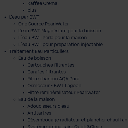
Kaffee Crema
plus
L'eau par BWT
One Source PearlWater
L’eau BWT Magnésium pour la boisson
L´eau BWT Perla pour la maison
L´eau BWT pour preparation injectable
Traitement Eau Particuliers
Eau de boisson
Cartouches filtrantes
Carafes filtrantes
Filtre charbon AQA Pura
Osmoseur - BWT Lagoon
Filtre reminéralisateur Pearlwater
Eau de la maison
Adoucisseurs d'eau
Antitartres
Désembouage radiateur et plancher chauffan
Système anticalcaire Quick&Clean