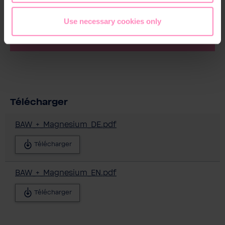
*Non applicable pour l'eau minéralisée avec du
Use necessary cookies only
magnésium et l'eau alcalinisée équilibrée avec du
magnésium
Télécharger
BAW_+_Magnesium_DE.pdf
Télécharger
BAW_+_Magnesium_EN.pdf
Télécharger