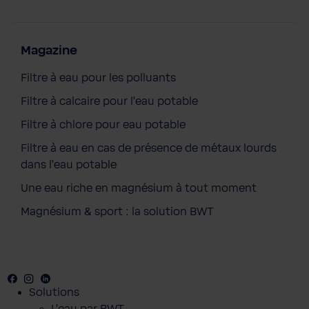
Magazine
Filtre à eau pour les polluants
Filtre à calcaire pour l'eau potable
Filtre à chlore pour eau potable
Filtre à eau en cas de présence de métaux lourds
dans l'eau potable
Une eau riche en magnésium à tout moment
BWT Balanced Alkalized + Magnesium
Magnésium & sport : la solution BWT
Mineralized Water lot de 3
26,90 €
Prix TTC, frais de livraison en sus
Contenu :
3 pc.
Facebook
Youtube
Instagram
LinkedIn
Ajouter au panier
Solutions