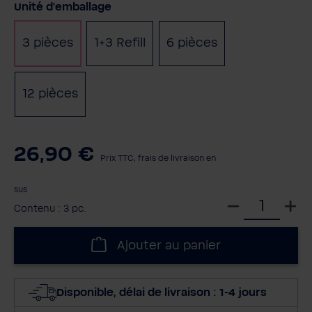
Sélectionnez
Unité d'emballage
3 pièces
1+3 Refill
6 pièces
(Cette option n'est pas disponi
12 pièces
26,90 €
Prix TTC, frais de livraison en
sus
S
Contenu :
3 pc.
é
l
Ajouter au panier
e
c
t
Disponible, délai de livraison : 1-4 jours
i