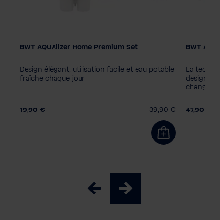
MMW
BWT AQUAlizer Home Premium Set
BWT AQUAl
Design élégant, utilisation facile et eau potable
La techno
fraîche chaque jour
design pur
changeme
0 €
19,90 €
39,90 €
47,90 €