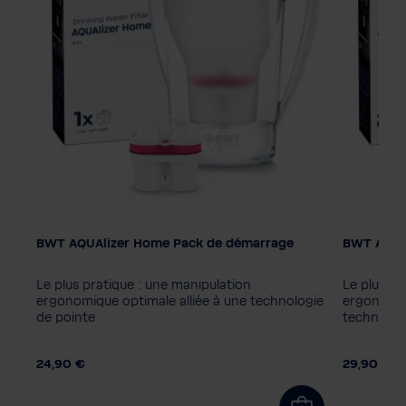
nte
BWT AQUAlizer Home Pack de démarrage
BWT AQUAl
Couleur
Le plus pratique : une manipulation
Le plus pr
ergonomique optimale alliée à une technologie
ergonomiq
de pointe
technologi
24,90 €
29,90 €