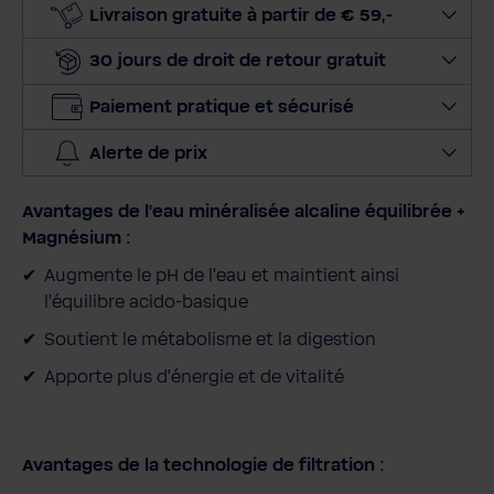
o
Livraison gratuite à partir de € 59,-
n
30 jours de droit de retour gratuit
n
e
Paiement pratique et sécurisé
r
l
Alerte de prix
a
q
Avantages de l'eau minéralisée alcaline équilibrée +
u
Magnésium :
a
n
Augmente le pH de l'eau et maintient ainsi
t
l'équilibre acido-basique
i
Soutient le métabolisme et la digestion
t
Apporte plus d'énergie et de vitalité
é
Avantages de la technologie de filtration :