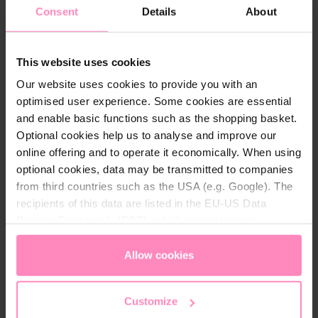
Consent
Details
About
Quels polluants peut-on filtrer
de l'eau ?
Calcaire :
Dans les zones à eau dure, le
This website uses cookies
calcaire est problématique car il endommage les
Our website uses cookies to provide you with an
appareils électroménagers.
optimised user experience. Some cookies are essential
Chlore :
Le chlore protège contre les
and enable basic functions such as the shopping basket.
bactéries lorsqu'il est utilisé comme
Optional cookies help us to analyse and improve our
désinfectant, mais dans l'eau potable, il affecte
le goût.
online offering and to operate it economically. When using
optional cookies, data may be transmitted to companies
Métaux lourds :
Le plomb et d'autres métaux
from third countries such as the USA (e.g. Google). The
lourds peuvent s'infiltrer dans votre eau potable
via de vieilles conduites et représenter un risque
recipients of this data are listed in the EU-US Data
pour la santé.
Privacy Framework (DPF), which guarantees an
appropriate level of data protection. You can
accept all
Notre objectif est de vous fournir non seulement
de l'eau pure, mais aussi de l'eau agréable au
cookies
or
only allow necessary cookies
. You can
Allow cookies
goût. Pour cela, nous utilisons une combinaison
access and change your chosen setting at any time in
de
filtration de base, de filtration
the footer of this website.
supplémentaire et de minéralisation
pour
Customize
optimiser la qualité de votre eau potable.