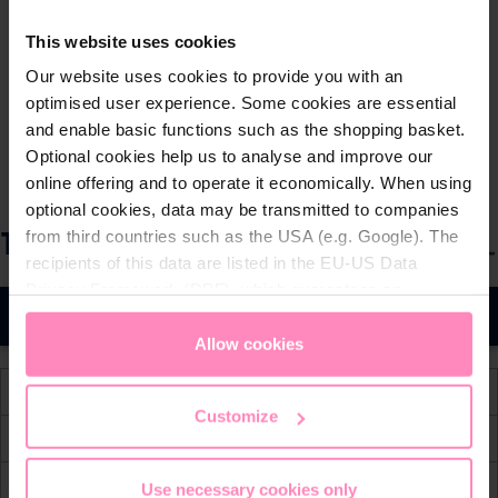
This website uses cookies
Our website uses cookies to provide you with an
optimised user experience. Some cookies are essential
and enable basic functions such as the shopping basket.
Optional cookies help us to analyse and improve our
online offering and to operate it economically. When using
optional cookies, data may be transmitted to companies
12,95 €
from third countries such as the USA (e.g. Google). The
S
Prix TTC, frais de livraison en sus
recipients of this data are listed in the EU-US Data
é
Privacy Framework (DPF), which guarantees an
l
Ajouter au panier
appropriate level of data protection. You can
accept all
e
cookies
or
only allow necessary cookies
. You can
Allow cookies
c
access and change your chosen setting at any time in
t
Disponible, délai de livraison : 1-4 jours
the footer of this website.
i
Customize
o
Livraison gratuite à partir de € 59,-
n
30 jours de droit de retour gratuit
n
Use necessary cookies only