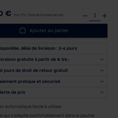
0 €
S
Prix TTC, frais de livraison en sus
é
l
Ajouter au panier
e
c
t
isponible, délai de livraison : 2-4 jours
i
o
ivraison gratuite à partir de € 59,-
n
0 jours de droit de retour gratuit
n
e
aiement pratique et sécurisé
r
l
lerte de prix
a
q
on automatique facile à utiliser
u
a
e qui s'adapte confortablement dans la paume