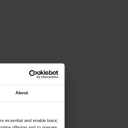
About
e essential and enable basic
nline offering and to operate