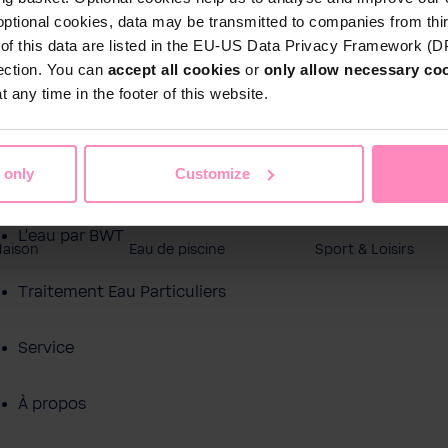
optional cookies, data may be transmitted to companies from thi
s of this data are listed in the EU-US Data Privacy Framework (
tection. You can
accept all cookies
or
only allow necessary co
 any time in the footer of this website.
 only
Customize
Boutique en ligne
L'eau par BWT
Maison
Eau de piscine
Sport & Loisirs
Traitement Eau Particuliers
Service
À propos