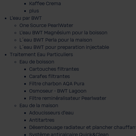
Kaffee Crema
plus
L'eau par BWT
One Source PearlWater
L’eau BWT Magnésium pour la boisson
L´eau BWT Perla pour la maison
L´eau BWT pour preparation injectable
Traitement Eau Particuliers
Eau de boisson
Cartouches filtrantes
Carafes filtrantes
Filtre charbon AQA Pura
Osmoseur - BWT Lagoon
Filtre reminéralisateur Pearlwater
Eau de la maison
Adoucisseurs d'eau
Antitartres
Désembouage radiateur et plancher chauffan
Système anticalcaire Quick&Clean