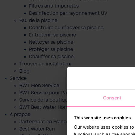
Filtres anti-impuretés
Desinfection par rayonnement UV
Eau de la piscine
Construire ou rénover sa piscine
Entretenir sa piscine
Nettoyer sa piscine
Protéger sa piscine
Chauffer sa piscine
Trouver un installateur
Blog
Service
BWT Mon Service
BWT Service pour Particuliers
Consent
Service de la boutique en ligne
BWT Best Water Home App
À propos
This website uses cookies
Partenariat en France
Our website uses cookies to 
Best Water Run
functions such as the shoppi