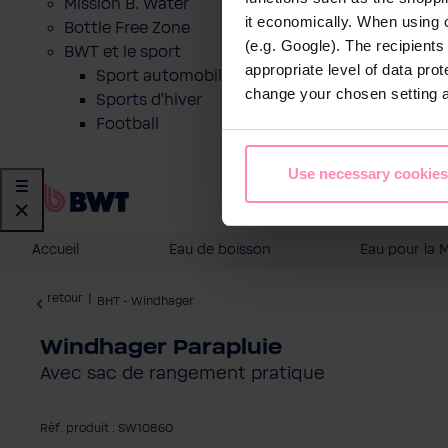
Mission B. Water
it economically. When using 
Bottle Free Zone
(e.g. Google). The recipient
BWT et le sport
appropriate level of data pro
Sport automobile
change your chosen setting at
Sports d'hiver
Football
Use necessary cookies
Accueil
Eau de boisson
Eau pour la 
retour
|
BHT - Windhager
Windhager Parapluie
Avec sac de rangement pratique
Réf. produit : SW10860