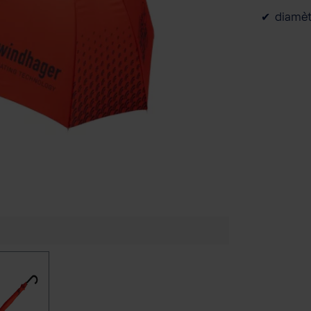
diamè