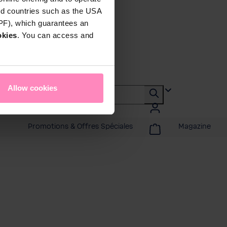
rd countries such as the USA
DPF), which guarantees an
okies
. You can access and
Allow cookies
Promotions & Offres Spéciales
Magazine