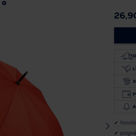
26,9
D
L
3
P
A
foncti
poigné