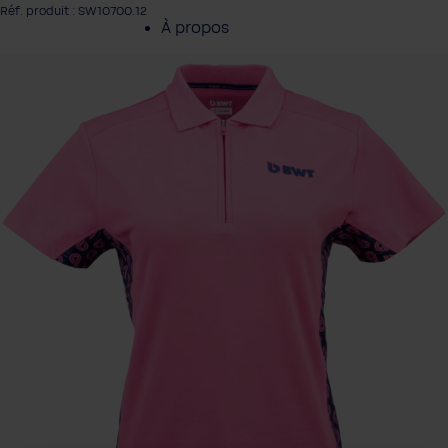
Réf. produit : SW10700.12
À propos
rer la galerie d'images