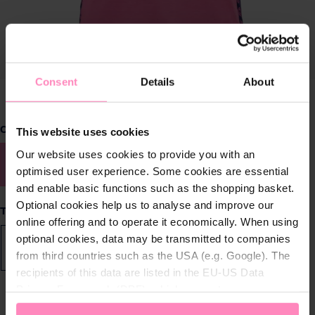
Consent
Details
About
Sélectionnez
Couleur
This website uses cookies
Our website uses cookies to provide you with an
Rose
Marine
optimised user experience. Some cookies are essential
and enable basic functions such as the shopping basket.
Optional cookies help us to analyse and improve our
Sélectionnez
Taille
online offering and to operate it economically. When using
optional cookies, data may be transmitted to companies
XS
S
M
L
XL
2XL
from third countries such as the USA (e.g. Google). The
recipients of this data are listed in the EU-US Data
Privacy Framework (DPF), which guarantees an
appropriate level of data protection. You can
accept all