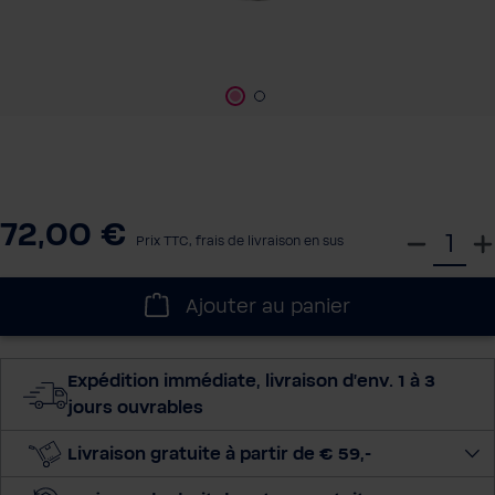
72,00 €
S
Prix TTC, frais de livraison en sus
é
l
Ajouter au panier
e
c
t
Expédition immédiate, livraison d'env. 1 à 3
i
jours ouvrables
o
n
Livraison gratuite à partir de € 59,-
n