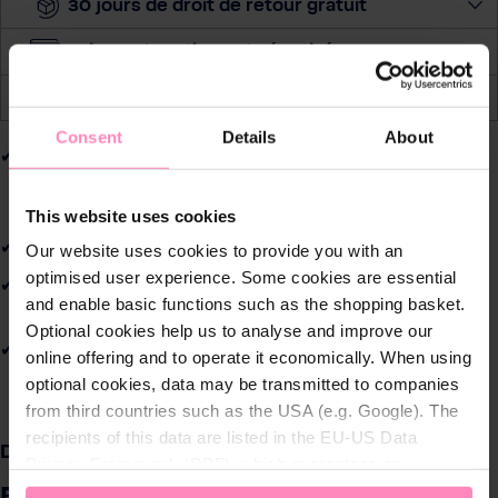
30 jours de droit de retour gratuit
e
r
Paiement pratique et sécurisé
l
a
Alerte de prix
q
Consent
Details
About
u
1 filtre simple pour 4 fonctions-clés :
anti-
a
impuretés
,
antitartre
,
anticorrosion
et
anti-
n
prolifération bactérienne
This website uses cookies
t
i
Kit complet simple d'installation
Our website uses cookies to provide you with an
t
optimised user experience. Some cookies are essential
Entretien simplifié
: 1 seule cartouche à remplacer,
é
and enable basic functions such as the shopping basket.
comparé aux anciens filtres duplex
Optional cookies help us to analyse and improve our
Clé de desserrage du bol fournie
online offering and to operate it economically. When using
optional cookies, data may be transmitted to companies
from third countries such as the USA (e.g. Google). The
recipients of this data are listed in the EU-US Data
Description
Privacy Framework (DPF), which guarantees an
appropriate level of data protection. You can
accept all
BWT Filtre B.PROTECT - station