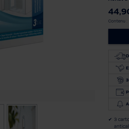
44,9
Contenu :
D
E
3
P
A
3 cart
antica