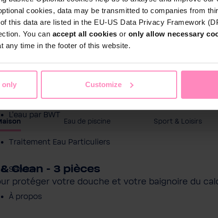
optional cookies, data may be transmitted to companies from thi
s of this data are listed in the EU-US Data Privacy Framework (
tection. You can
accept all cookies
or
only allow necessary co
 any time in the footer of this website.
 only
Customize
Boutique en ligne
L'eau par BWT
Maison
Eau de piscine
Sport & Loisirs
Traitement Eau Particuliers
& Clean - 3 pièces
Service
ur protéger votre douche et votre baignoire du cal
À propos