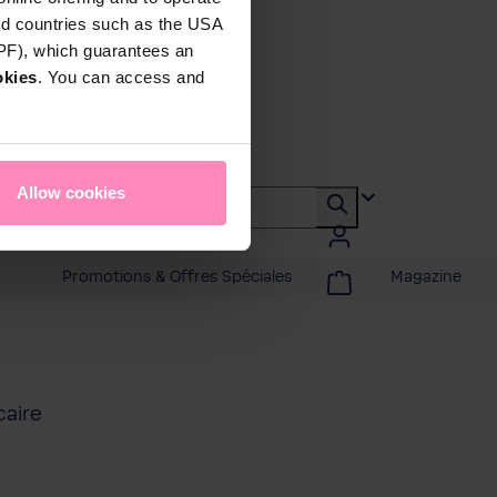
rd countries such as the USA
DPF), which guarantees an
okies
. You can access and
Allow cookies
Promotions & Offres Spéciales
Magazine
caire