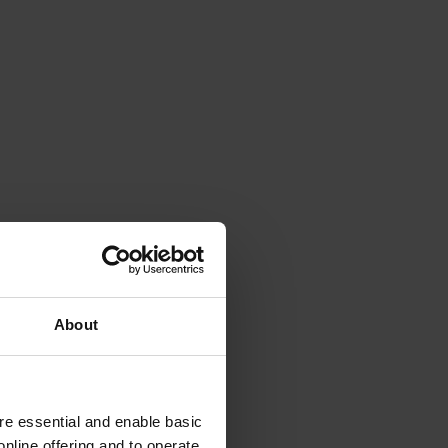
About
e essential and enable basic
nline offering and to operate