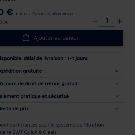
0 €
Prix TTC, frais de livraison en sus
S
3 pc.
é
l
Ajouter au panier
e
c
t
isponible, délai de livraison : 1-4 jours
i
o
xpédition gratuite
n
0 jours de droit de retour gratuit
n
e
aiement pratique et sécurisé
r
l
lerte de prix
a
q
ouches filtrantes pour le système de filtration
u
lcaire BWT Quick & Clean
a