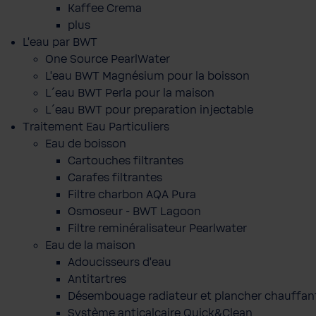
Kaffee Crema
plus
L'eau par BWT
One Source PearlWater
L’eau BWT Magnésium pour la boisson
L´eau BWT Perla pour la maison
L´eau BWT pour preparation injectable
Traitement Eau Particuliers
Eau de boisson
Cartouches filtrantes
Carafes filtrantes
Filtre charbon AQA Pura
Osmoseur - BWT Lagoon
Filtre reminéralisateur Pearlwater
Eau de la maison
Adoucisseurs d'eau
Antitartres
Désembouage radiateur et plancher chauffan
Système anticalcaire Quick&Clean