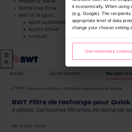
Mission B. Water
it economically. When using 
Bottle Free Zone
(e.g. Google). The recipient
BWT et le sport
appropriate level of data pro
Sport automobile
change your chosen setting at
Sports d'hiver
Football
Use necessary cookies
Accueil
Eau de boisson
Eau pour la 
retour
|
Eau pour la Maison
Filtre anti-calcaire pour la douche
BWT Filtre de rechange pour Quick 
3 pièces. Cartouches filtrantes de rechange po
Réf. produit : 812915