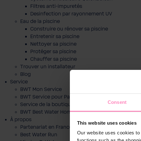
Filtres anti-impuretés
Desinfection par rayonnement UV
Eau de la piscine
Construire ou rénover sa piscine
Entretenir sa piscine
Nettoyer sa piscine
Protéger sa piscine
Chauffer sa piscine
Trouver un installateur
Blog
Service
BWT Mon Service
BWT Service pour Particuliers
Consent
Service de la boutique en ligne
BWT Best Water Home App
À propos
This website uses cookies
Partenariat en France
Our website uses cookies to 
Best Water Run
functions such as the shoppi