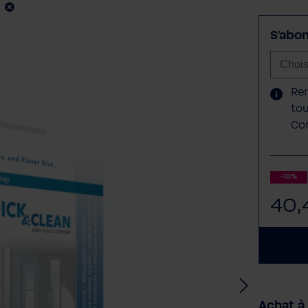
S'abo
Rem
tou
Con
-10%
40,
Achat à 