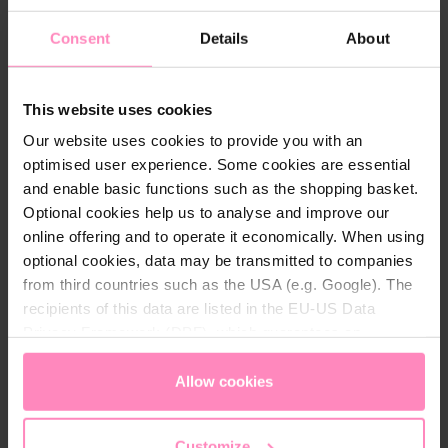
Consent
Details
About
Avec le set de dérivation, vous pouvez intégrer votre
pompe à chaleur HI-HC dans le circuit de filtration de
votre piscine, de manière à ce qu'elle puisse être
This website uses cookies
réglée séparément du circuit d'eau. Le débit d'eau est
ainsi idéalement régulé et contrôlé.
Our website uses cookies to provide you with an
optimised user experience. Some cookies are essential
Livraison
:
and enable basic functions such as the shopping basket.
3 angles 90 degrés, intérieur intérieur, 50 mm
Optional cookies help us to analyse and improve our
2 pièces en T 90 degrés, intérieur 50 mm
online offering and to operate it economically. When using
2 réducteur 63/50 mm
optional cookies, data may be transmitted to companies
1 manchon 63 mm
from third countries such as the USA (e.g. Google). The
3 vanne à bille en PVC 50 mm
recipients of this data are listed in the EU-US Data
1 tuyau PVC dur 50 mm, 2 x 0,5 m de longueur
Privacy Framework (DPF), which guarantees an
4 clips pour tuyau 50 mm
appropriate level of data protection. You can
accept all
2 manchons adhésifs 50 x 38 / 32
cookies
or
only allow necessary cookies
. You can
Allow cookies
2 colliers de serrage
access and change your chosen setting at any time in
the footer of this website.
Customize