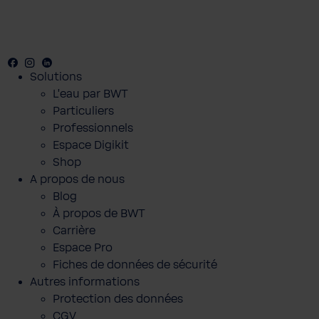
Facebook
Youtube
Instagram
LinkedIn
Solutions
L'eau par BWT
Particuliers
Professionnels
Espace Digikit
Shop
A propos de nous
Blog
À propos de BWT
Carrière
Espace Pro
BWT Kit de dérivation pour pompes à
Fiches de données de sécurité
chaleur HI-HC
Autres informations
129,00 €
Protection des données
Prix TTC, frais de livraison en sus
CGV