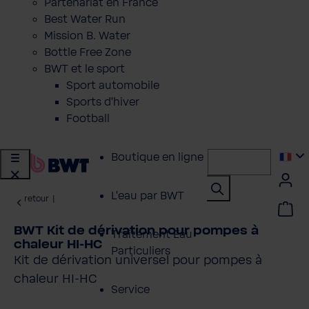
Partenariat en France
Best Water Run
Mission B. Water
Bottle Free Zone
BWT et le sport
Sport automobile
Sports d'hiver
Football
Boutique en ligne
L'eau par BWT
retour
|
BWT Kit de dérivation pour pompes à
Traitement Eau
chaleur HI-HC
Particuliers
Kit de dérivation universel pour pompes à
chaleur HI-HC
Service