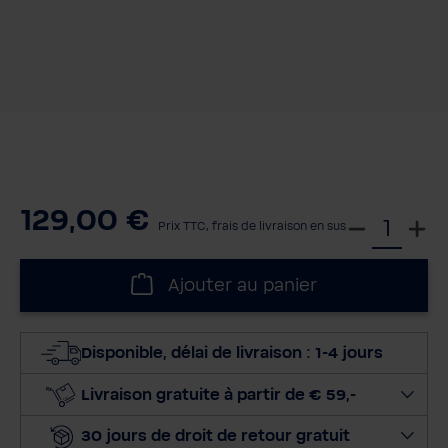
129,00 €
S
Prix TTC, frais de livraison en sus
é
l
Ajouter au panier
e
c
t
Disponible, délai de livraison : 1-4 jours
i
o
Livraison gratuite à partir de € 59,-
n
30 jours de droit de retour gratuit
n