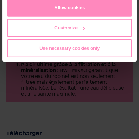
du robinet normale ou d'une eau du robinet
cookies
or
only allow necessary cookies
. You can
Allow cookies
filtrée.
access and change your chosen setting at any time in
Excellence technologique :
BWT MIXXO est
the footer of this website.
entièrement connecté – grâce au Bluetooth
Customize
et au WiFi. Un capteur de débit intégré
mesure la consommation d'eau et affiche le
mode (Standard/Filtration) ainsi que l'état de
la cartouche filtrante par des signaux
Use necessary cookies only
optiques. Tout est sous contrôle avec
l'application BWT Home !
Plaisir ultime grâce à la filtration et à la
minéralisation :
BWT MIXXO garantit que
votre eau du robinet est non seulement
filtrée mais également parfaitement
minéralisée. Le résultat : une eau délicieuse
et une santé maximale.
Télécharger