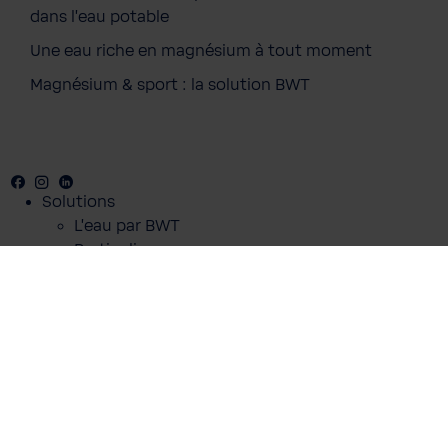
dans l'eau potable
Une eau riche en magnésium à tout moment
Magnésium & sport : la solution BWT
BWT MIXXO starter kit - Protect
319,00 €
Prix TTC, frais de livraison en sus
Contenu :
1 pc.
Facebook
Youtube
Instagram
LinkedIn
Ajouter au panier
Solutions
L'eau par BWT
Particuliers
Professionnels
Espace Digikit
Shop
A propos de nous
Blog
À propos de BWT
Carrière
Espace Pro