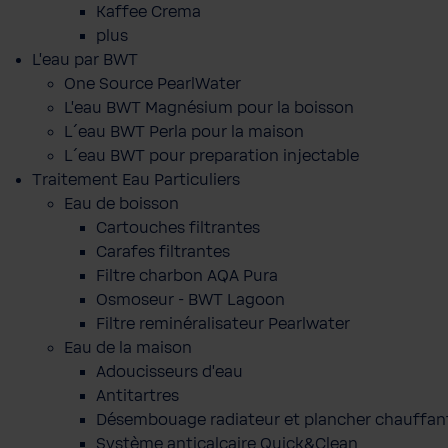
Kaffee Crema
plus
L'eau par BWT
One Source PearlWater
L’eau BWT Magnésium pour la boisson
L´eau BWT Perla pour la maison
L´eau BWT pour preparation injectable
Traitement Eau Particuliers
Eau de boisson
Cartouches filtrantes
Carafes filtrantes
Filtre charbon AQA Pura
Osmoseur - BWT Lagoon
Filtre reminéralisateur Pearlwater
Eau de la maison
Adoucisseurs d'eau
Antitartres
Désembouage radiateur et plancher chauffan
Système anticalcaire Quick&Clean