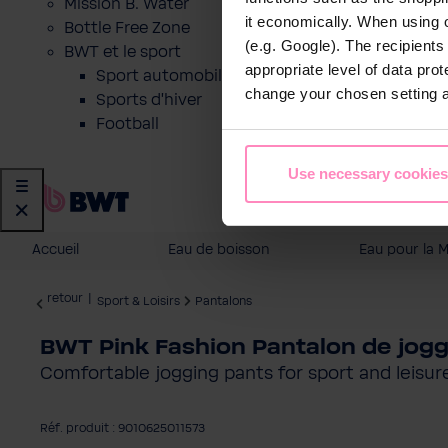
Mission B. Water
it economically. When using 
Bottle Free Zone
(e.g. Google). The recipient
BWT et le sport
appropriate level of data pro
Sport automobile
change your chosen setting at
Sports d'hiver
Football
Use necessary cookies
Accueil
Eau de boisson
Eau pour la 
retour
|
Sport & Loisirs
Pantalons
BWT Pink Fashion Pantalon de jogg
Comfortable jogging pants for sport and leisur
Réf. produit : 9010625011573