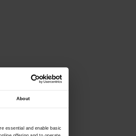
About
e essential and enable basic
nline offering and to operate