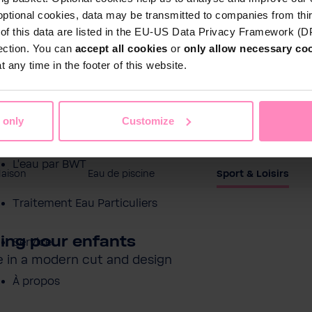
optional cookies, data may be transmitted to companies from thi
s of this data are listed in the EU-US Data Privacy Framework (
tection. You can
accept all cookies
or
only allow necessary co
 any time in the footer of this website.
 only
Customize
Boutique en ligne
L'eau par BWT
Maison
Eau de piscine
Sport & Loisirs
Traitement Eau Particuliers
ing pour enfants
Service
e in a modern cut and design
À propos