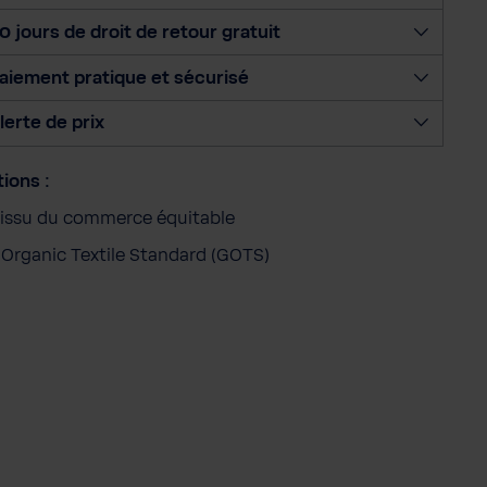
n
0 jours de droit de retour gratuit
n
e
aiement pratique et sécurisé
r
l
lerte de prix
a
q
tions :
u
a
issu du commerce équitable
n
 Organic Textile Standard (GOTS)
t
i
t
é