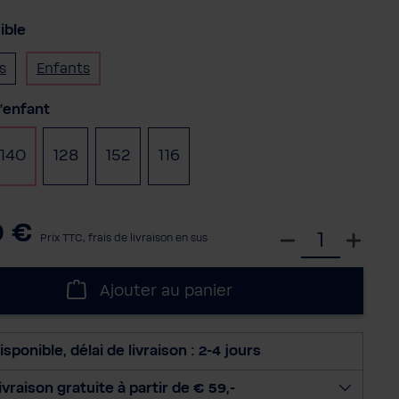
ible
s
Enfants
nnez
l'enfant
140
128
152
116
0 €
S
Prix TTC, frais de livraison en sus
é
l
Ajouter au panier
e
c
t
isponible, délai de livraison : 2-4 jours
i
o
ivraison gratuite à partir de € 59,-