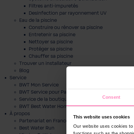
Filtres anti-impuretés
Desinfection par rayonnement UV
Eau de la piscine
Construire ou rénover sa piscine
Entretenir sa piscine
Nettoyer sa piscine
Protéger sa piscine
Chauffer sa piscine
Trouver un installateur
Blog
Service
BWT Mon Service
BWT Service pour Particuliers
Consent
Service de la boutique en ligne
BWT Best Water Home App
À propos
This website uses cookies
Partenariat en France
Our website uses cookies to 
Best Water Run
functions such as the shoppi