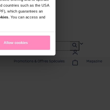
rd countries such as the USA
DPF), which guarantees an
okies
. You can access and
Allow cookies
Promotions & Offres Spéciales
Magazine