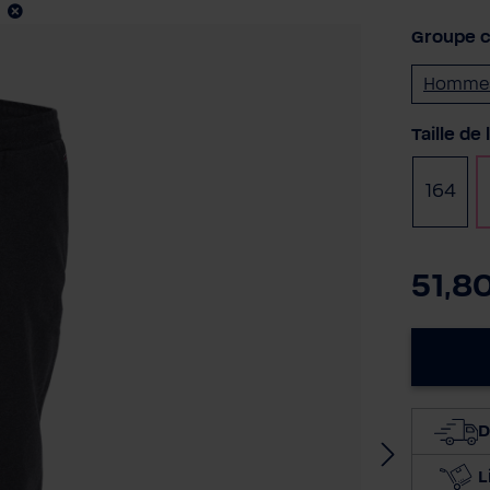
Groupe c
Homme
Sélectio
Taille de 
164
51,8
D
L