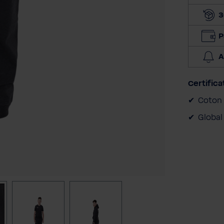
3
P
A
Certifica
Coton 
Global