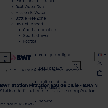
Partenariat en France
Best Water Run
Mission B. Water
Bottle Free Zone
BWT et le sport
Sport automobile
Sports d'hiver
Football
Boutique en ligne
L'eau par BWT
retour
|
Eau pour la Maison
Filtre à eau domestique
Traitement Eau
BWT Station Filtration Eau de pluie - B.RAIN
Particuliers
Station de filtration des eaux de récupération
Service
Réf. produit : 125683795