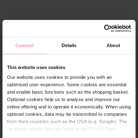
rer la galerie d'images
À propos
Consent
Details
About
This website uses cookies
Our website uses cookies to provide you with an
optimised user experience. Some cookies are essential
and enable basic functions such as the shopping basket.
Optional cookies help us to analyse and improve our
online offering and to operate it economically. When using
optional cookies, data may be transmitted to companies
from third countries such as the USA (e.g. Google). The
recipients of this data are listed in the EU-US Data
Privacy Framework (DPF), which guarantees an