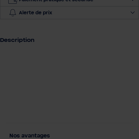
l
a
Alerte de prix
q
u
a
n
Description
t
i
t
é
Nos avantages