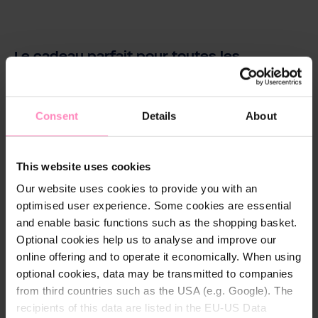
Le cadeau parfait pour toutes les
occasions.
Commandez maintenant en ligne, en toute
simplicité !
Consent
Details
About
Les jours importants de votre vie, comme les
This website uses cookies
anniversaires, les fêtes des mères et des pères, les
anniversaires ou les anniversaires de mariage, lors
Our website uses cookies to provide you with an
d'occasions spéciales comme Pâques et Noël, ou
optimised user experience. Some cookies are essential
tout simplement de temps en temps, pour dire
and enable basic functions such as the shopping basket.
merci à vos proches et leur faire plaisir.
Optional cookies help us to analyse and improve our
C'est ainsi que cela fonctionne :
online offering and to operate it economically. When using
optional cookies, data may be transmitted to companies
Acheter un chèque-cadeau dans la boutique en
from third countries such as the USA (e.g. Google). The
ligne BWT. Une fois le processus de commande
recipients of this data are listed in the EU-US Data