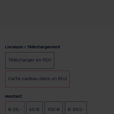
Sélectionnez
Livraison / Téléchargement
Télécharger en PDF
Carte cadeau dans un étui
Sélectionnez
Montant
€ 25,-
50 €
100 €
€ 250,-