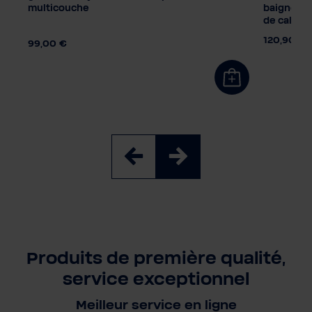
ôts
multicouche
M
L
XL
baignoire 
de calcair
0 €
120,90 €
99,00 €
Produits de première qualité,
service exceptionnel
Meilleur service en ligne