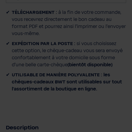
q
u
TÉLÉCHARGEMENT :
à la fin de votre commande,
a
vous recevrez directement le bon cadeau au
n
format PDF et pourrez ainsi l'imprimer ou l'envoyer
t
vous-même.
i
t
EXPÉDITION PAR LA POSTE :
si vous choisissez
é
cette option, le chèque-cadeau vous sera envoyé
confortablement à votre domicile sous forme
d'une belle carte-chèque
(bientôt disponible)
UTILISABLE DE MANIÈRE POLYVALENTE :
les
chèques-cadeaux BWT sont utilisables sur tout
l'assortiment de la boutique en ligne.
Description