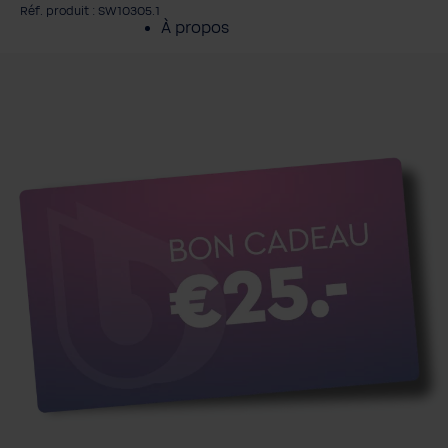
Réf. produit : SW10305.1
À propos
gnorer la galerie d'images