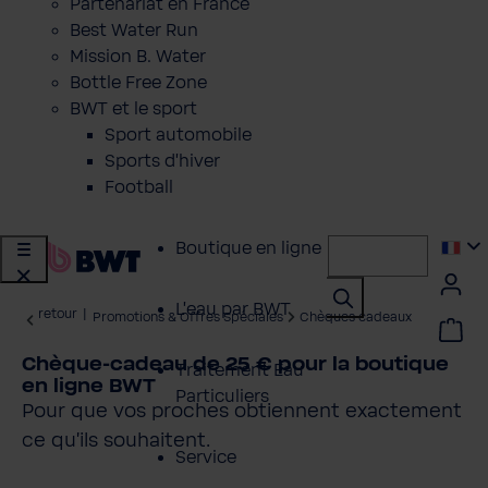
Partenariat en France
Best Water Run
Mission B. Water
Bottle Free Zone
BWT et le sport
Sport automobile
Sports d'hiver
Football
Boutique en ligne
L'eau par BWT
retour
|
Promotions & Offres Spéciales
Chèques cadeaux
Chèque-cadeau de 25 € pour la boutique
Traitement Eau
en ligne BWT
Particuliers
Pour que vos proches obtiennent exactement
ce qu'ils souhaitent.
Service