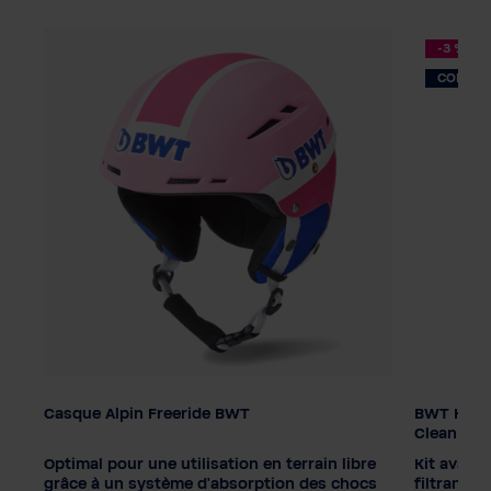
-3 %
CONSEIL
Casque Alpin Freeride BWT
BWT Kit de
Couleur
Clean
Optimal pour une utilisation en terrain libre
Kit avant
Taille homme
grâce à un système d'absorption des chocs
filtrantes