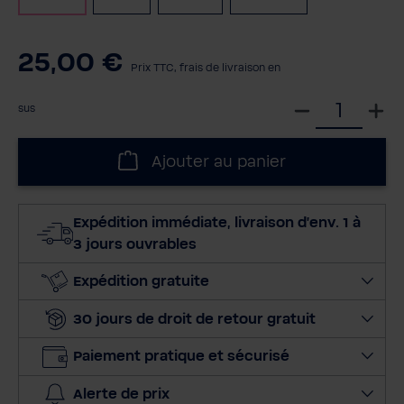
25,00 €
Prix TTC, frais de livraison en
S
sus
é
l
Ajouter au panier
e
c
t
Expédition immédiate, livraison d'env. 1 à
i
3 jours ouvrables
o
n
Expédition gratuite
n
30 jours de droit de retour gratuit
e
r
Paiement pratique et sécurisé
l
a
Alerte de prix