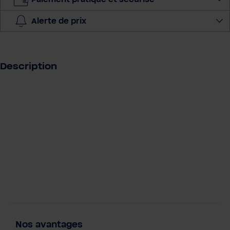
l
a
Alerte de prix
q
u
a
n
Description
t
i
t
é
Nos avantages