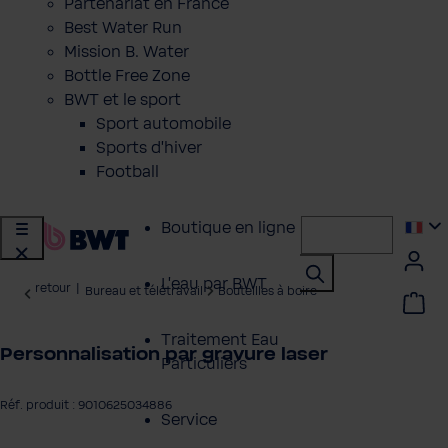
Partenariat en France
Best Water Run
Mission B. Water
Bottle Free Zone
BWT et le sport
Sport automobile
Sports d'hiver
Football
Boutique en ligne
L'eau par BWT
retour
|
Bureau et télétravail
Bouteilles à boire
Traitement Eau
Personnalisation par gravure laser
Particuliers
Réf. produit : 9010625034886
Service