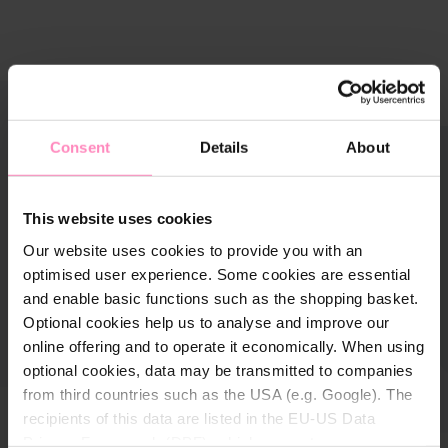
rer la galerie d'images
À propos
Consent
Details
About
This website uses cookies
Our website uses cookies to provide you with an
optimised user experience. Some cookies are essential
and enable basic functions such as the shopping basket.
Optional cookies help us to analyse and improve our
online offering and to operate it economically. When using
optional cookies, data may be transmitted to companies
from third countries such as the USA (e.g. Google). The
recipients of this data are listed in the EU-US Data
Privacy Framework (DPF), which guarantees an