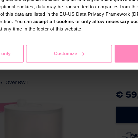
optional cookies, data may be transmitted to companies from thi
Particulieren
s of this data are listed in the EU-US Data Privacy Framework (
Thuis
Zwembadwater
Sport & Vrije 
tection. You can
accept all cookies
or
only allow necessary co
 any time in the footer of this website.
Zakelijke klanten
patroon
Service
 only
Customize
 uw keuken
Referentieprojecten
Over BWT
€ 59
Contactpersonen
Vind een installateur
B