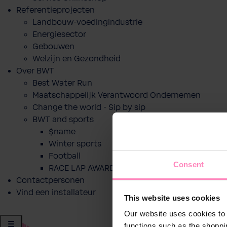
Referentieprojecten
Landbouw-voedingindustrie
Energiesector
Gebouwen
Welzijn en Gezondheid
Over BWT
Best Water Run
Maatschappelijk Verantwoord Ondernemen
Change the world - Sip by sip
BWT and sports
$name
Winter sports
Football
Consent
RACE LAP AWARD
Contactpersonen
Vind een installateur
This website uses cookies
Our website uses cookies to 
functions such as the shoppi