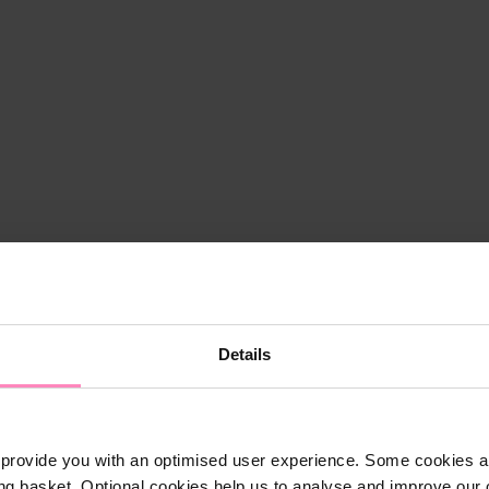
Details
provide you with an optimised user experience. Some cookies ar
Shop
ng basket. Optional cookies help us to analyse and improve our o