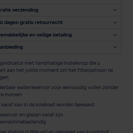
e
e
ratis verzending
r
0 dagen gratis retourrecht
h
o
emakkelijke en veilige betaling
e
v
anbieding
e
e
gindicator met handmatige instelknop die u
l
ert aan het juiste moment om het filterpatroon te
h
ngen
e
i
derbaar waterreservoir voor eenvoudig vullen zonder
d
te morsen
 karaf kan in de koelkast worden bewaard
eservoir en glazen karaf zijn
asmachinebestendig
zer station is BPA-vrij en gemaakt van kunststof