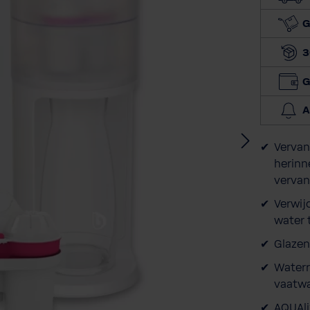
G
3
G
A
Vervan
herinn
verva
Verwij
water 
Glazen
Waterr
vaatw
AQUAli