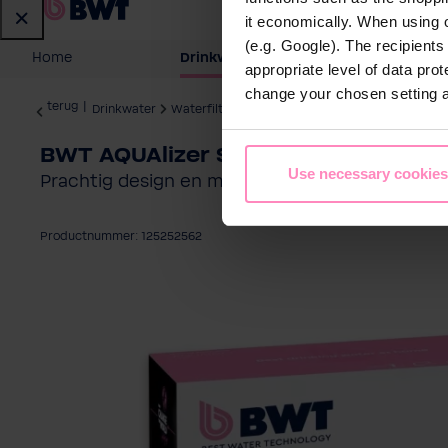
it economically. When using 
(e.g. Google). The recipient
Home
Drinkwater
Water voor 
appropriate level of data pro
change your chosen setting at
terug
|
Drinkwater
Waterfilterkannen
BWT AQUAlizer Station incl. 1 filter
Use necessary cookies
Prachtig design en moderne technologie voor
Productnummer: 125252562
Afbeeldingengalerij overslaan