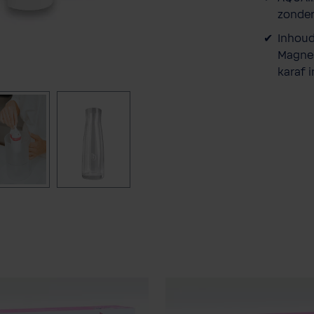
zonder
Inhoud 
Magnes
karaf i