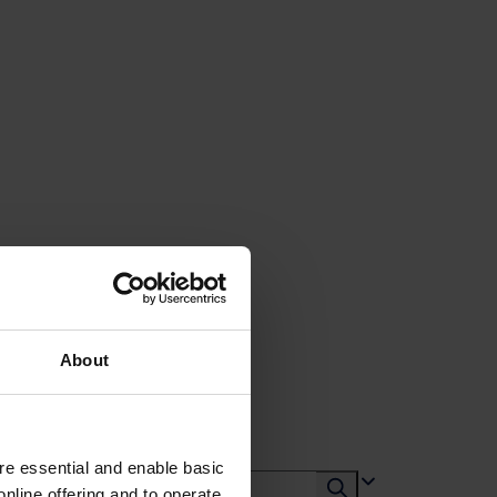
About
e essential and enable basic
nline offering and to operate