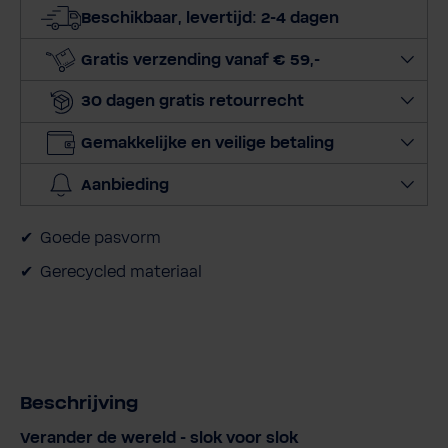
t
Beschikbaar, levertijd: 2-4 dagen
e
e
Gratis verzending vanaf € 59,-
r
30 dagen gratis retourrecht
h
o
Gemakkelijke en veilige betaling
e
v
Aanbieding
e
e
Goede pasvorm
l
h
Gerecycled materiaal
e
i
d
Beschrijving
Verander de wereld - slok voor slok