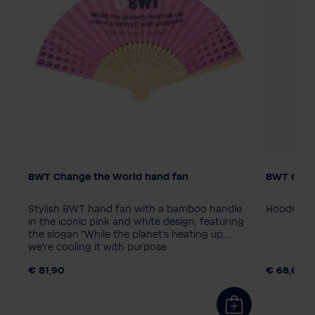
BWT Change the World hand fan
BWT Chan
Verpakkingseenheid
Dames m
10 stuk
1 stuk
38
34
c
Stylish BWT hand fan with a bamboo handle
Hoodie ui
Kleur
he
in the iconic pink and white design, featuring
the slogan “While the planet's heating up,
we're cooling it with purpose
€ 81,90
€ 68,60