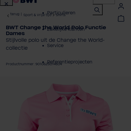
Particulieren
terug
|
Sport & Vrije tijd
Shirts
BWT Change the World Polo Functie
Zakelijke klanten
Dames
Stijlvolle polo uit de Change the World-
Service
collectie
Referentieprojecten
Productnummer: 9010625014604
Over BWT
fbeeldingengalerij overslaan
Contactpersonen
Vind een installateur