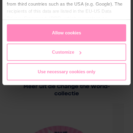
from third countries such as the USA (e.g. Google). The
Was met soortgelijke kleuren
recipients of this data are listed in the EU-US Data
Gebruik geen wasverzachter
Privacy Framework (DPF), which guarantees an
Logo niet strijken
appropriate level of data protection. You can
accept all
40° Wastemperatuur
cookies
or
only allow necessary cookies
. You can
Allow cookies
access and change your chosen setting at any time in
the footer of this website.
Customize
Use necessary cookies only
Meer uit de Change the World-
collectie