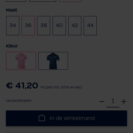
Selecteer
Maat
34
36
38
40
42
44
Selecteer
Kleur
Roze
Navy
€ 41,20
Prijzen incl. BTW en excl.
S
verzendkosten
e
l
In de winkelmand
e
c