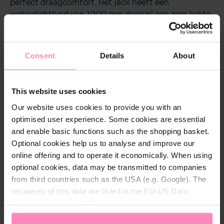
perfect draagcomfort. Het jack heeft een
waterdichtheid van 1000 mm dankzij een zeer lichte
coating aan de binnenkant en getapete naden. Het
heeft ook twee zijzakken met ritssluiting. Het heeft
een BWT opdruk op de linkerborst en op de rug en
Consent
Details
About
een band met BWT opdruk langs de
capuchonopening. Het jack kan gemakkelijk en
ruimtebesparend worden opgeborgen met het
This website uses cookies
aparte zakje.
Our website uses cookies to provide you with an
optimised user experience. Some cookies are essential
and enable basic functions such as the shopping basket.
Optional cookies help us to analyse and improve our
Technische details
online offering and to operate it economically. When using
Geslacht:
Heren
optional cookies, data may be transmitted to companies
from third countries such as the USA (e.g. Google). The
Kleur:
Navy
recipients of this data are listed in the EU-US Data
Privacy Framework (DPF), which guarantees an
Materiaal:
100% polyester
appropriate level of data protection. You can
accept all