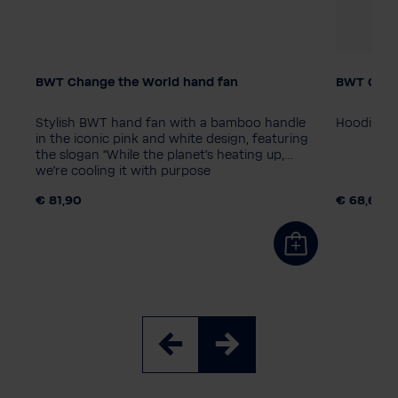
BWT Change the World hand fan
BWT Chan
Verpakkingseenheid
Dames m
10 stuk
1 stuk
38
34
c
Stylish BWT hand fan with a bamboo handle
Hoodie ui
Kleur
he
in the iconic pink and white design, featuring
the slogan “While the planet's heating up,
we're cooling it with purpose
€ 81,90
€ 68,60