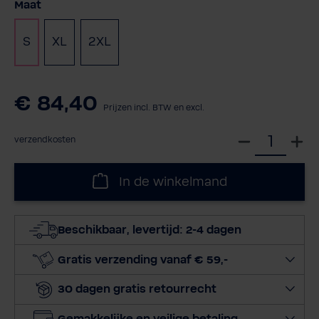
Selecteer
Maat
S
XL
2XL
€ 84,40
Prijzen incl. BTW en excl.
S
verzendkosten
e
l
In de winkelmand
e
c
t
Beschikbaar, levertijd: 2-4 dagen
e
e
Gratis verzending vanaf € 59,-
r
30 dagen gratis retourrecht
h
o