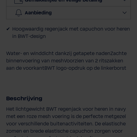
Gemakkelijke en veilige betaling
e
v
Aanbieding
e
e
Hoogwaardig regenjack met capuchon voor heren
l
in BWT-design
h
e
Water- en winddicht dankzij getapete nadenZachte
i
binnenvoering van meshVoorzien van 2 ritszakken
d
aan de voorkantBWT logo-opdruk op de linkerborst
Beschrijving
Het lichtgewicht BWT regenjack voor heren in navy
met een roze mesh voering is de perfecte metgezel
voor verschillende buitenactiviteiten. De elastische
zomen en brede elastische capuchon zorgen voor