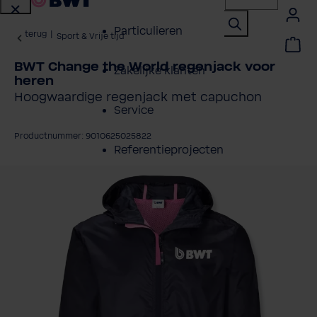
Particulieren
terug
|
Sport & Vrije tijd
BWT Change the World regenjack voor
Zakelijke klanten
heren
Hoogwaardige regenjack met capuchon
Service
Productnummer: 9010625025822
Referentieprojecten
fbeeldingengalerij overslaan
Over BWT
Contactpersonen
Vind een installateur