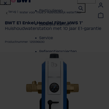
Particulieren
terug
|
Water voor Thuis
Huishoudelijk waterfilter
BWT E1 Enkel-Hendel Filter HWS 1"
Zakelijke klanten
Huishoudwaterstation met 10 jaar E1-garantie
Service
Productnummer: 125596630
Referentieprojecten
fbeeldingengalerij overslaan
Over BWT
Contactpersonen
Vind een installateur