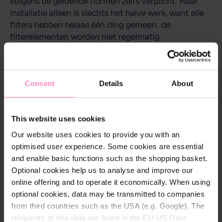
volgens de geldende normen zelfs verplicht. Maar
installatie alleen is slechts het halve werk, want alle
filters hebben helaas één ding gemeen: de
filterelementen worden niet regelmatig
teruggespoeld of vervangen omdat dat vaak te
ingewikkeld is. En dat is een groot probleem voor de
hygiëne van drinkwaterleidingen.
Consent
Details
About
BWT heeft hier een ingenieuze oplossing voor
ontwikkeld: Het
BWT E1 eenhendelfilter
- een
This website uses cookies
beschermingsfilter met innovatieve comfort- en
hygiënevoordelen. Het vervangen van de
Our website uses cookies to provide you with an
hygiënekluis (dit is de filtercup met het
optimised user experience. Some cookies are essential
filterelement) is dusdanig eenvoudig dat de
and enable basic functions such as the shopping basket.
consument dit zelf in slechts enkele seconden kan
Optional cookies help us to analyse and improve our
doen.
online offering and to operate it economically. When using
Ontgrendel
de veiligheidspal en sluit zo
optional cookies, data may be transmitted to companies
tegelijkertijd het water af
from third countries such as the USA (e.g. Google). The
Trek
de hendel omhoog, en de hygiënekluis
recipients of this data are listed in the EU-US Data