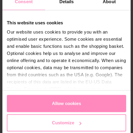
Consent
Details
About
Geslacht:
Unisex
Kleur:
Blauw
, Oranje
, Roze
, Wit
, Groen
This website uses cookies
Our website uses cookies to provide you with an
optimised user experience. Some cookies are essential
and enable basic functions such as the shopping basket.
Optional cookies help us to analyse and improve our
online offering and to operate it economically. When using
Dit kan je ook interesseren
optional cookies, data may be transmitted to companies
from third countries such as the USA (e.g. Google). The
recipients of this data are listed in the EU-US Data
Privacy Framework (DPF), which guarantees an
appropriate level of data protection. You can
accept all
cookies
or
only allow necessary cookies
. You can
Allow cookies
access and change your chosen setting at any time in
the footer of this website.
Customize