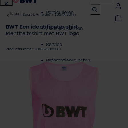
Particulieren
terug
|
Sport & Vrije tijd
Sportkleding
BWT Een identificatie shirt
Zakelijke klanten
Identiteitsshirt met BWT logo
Service
Productnummer: 9010625003301
Referentieprojecten
fbeeldingengalerij overslaan
Over BWT
Contactpersonen
Vind een installateur