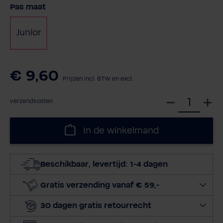
Selecteer
Pas maat
Junior
€ 9,60
Prijzen incl. BTW en excl.
S
verzendkosten
e
l
In de winkelmand
e
c
t
Beschikbaar, levertijd: 1-4 dagen
e
e
Gratis verzending vanaf € 59,-
r
30 dagen gratis retourrecht
h
o