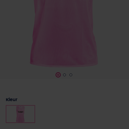
Selecteer
Kleur
Roze