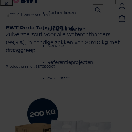
Particulieren
terug
|
Water voor Thuis
BWT Perla Tabs (200 kg)
Zakelijke klanten
Zuiverste zout voor alle waterontharders
(99,9%), in handige zakken van 20x10 kg met
Service
draaggreep
Referentieprojecten
Productnummer: SET090007
Over BWT
fbeeldingengalerij overslaan
Contactpersonen
Vind een installateur