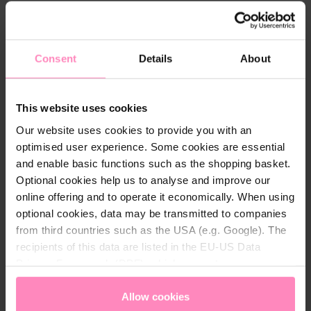
Dankzij de nieuwe, handige verpakking van 10 kg kun
je het regenereerzout gemakkelijk bijvullen zonder
zwaar te tillen.
Consent
Details
About
Geschikt voor alle waterontharders Als je een
waterontharder van een andere leverancier hebt, kun
This website uses cookies
je ook profiteren van BWT Perla Tabs en het
Our website uses cookies to provide you with an
praktische abonnement. Perla Tabs zijn geschikt
optimised user experience. Some cookies are essential
voor alle gangbare waterontharders op de markt.
and enable basic functions such as the shopping basket.
Optional cookies help us to analyse and improve our
online offering and to operate it economically. When using
Download
optional cookies, data may be transmitted to companies
from third countries such as the USA (e.g. Google). The
bwt-perla-tabs-safety_data_sheet_en.pdf
recipients of this data are listed in the EU-US Data
Privacy Framework (DPF), which guarantees an
Download
appropriate level of data protection. You can
accept all
cookies
or
only allow necessary cookies
. You can
Allow cookies
MSDS000241_A_MSDS_Perla-